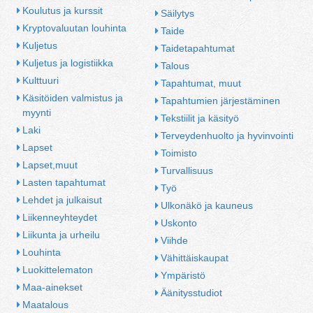
Koulutus ja kurssit
Säilytys
Kryptovaluutan louhinta
Taide
Kuljetus
Taidetapahtumat
Kuljetus ja logistiikka
Talous
Kulttuuri
Tapahtumat, muut
Käsitöiden valmistus ja 
Tapahtumien järjestäminen
myynti
Tekstiilit ja käsityö
Laki
Terveydenhuolto ja hyvinvointi
Lapset
Toimisto
Lapset,muut
Turvallisuus
Lasten tapahtumat
Työ
Lehdet ja julkaisut
Ulkonäkö ja kauneus
Liikenneyhteydet
Uskonto
Liikunta ja urheilu
Viihde
Louhinta
Vähittäiskaupat
Luokittelematon
Ympäristö
Maa-ainekset
Äänitysstudiot
Maatalous