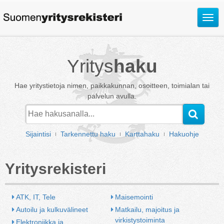
Avaa
valik
Yritys
haku
Hae yritystietoja nimen, paikkakunnan, osoitteen, toimialan tai
palvelun avulla.
Sijaintisi
Tarkennettu haku
Karttahaku
Hakuohje
Yritysrekisteri
ATK, IT, Tele
Maisemointi
Autoilu ja kulkuvälineet
Matkailu, majoitus ja 
virkistystoiminta
Elektroniikka ja 