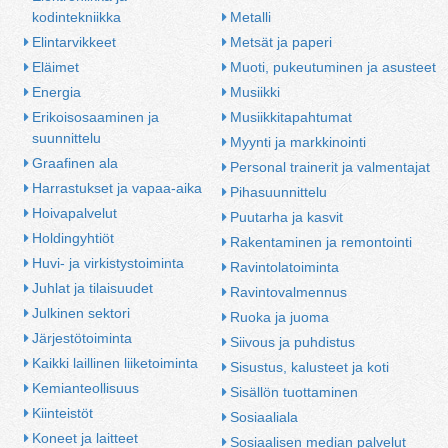
kodintekniikka
Metalli
Elintarvikkeet
Metsät ja paperi
Eläimet
Muoti, pukeutuminen ja asusteet
Energia
Musiikki
Erikoisosaaminen ja 
Musiikkitapahtumat
suunnittelu
Myynti ja markkinointi
Graafinen ala
Personal trainerit ja valmentajat
Harrastukset ja vapaa-aika
Pihasuunnittelu
Hoivapalvelut
Puutarha ja kasvit
Holdingyhtiöt
Rakentaminen ja remontointi
Huvi- ja virkistystoiminta
Ravintolatoiminta
Juhlat ja tilaisuudet
Ravintovalmennus
Julkinen sektori
Ruoka ja juoma
Järjestötoiminta
Siivous ja puhdistus
Kaikki laillinen liiketoiminta
Sisustus, kalusteet ja koti
Kemianteollisuus
Sisällön tuottaminen
Kiinteistöt
Sosiaaliala
Koneet ja laitteet
Sosiaalisen median palvelut