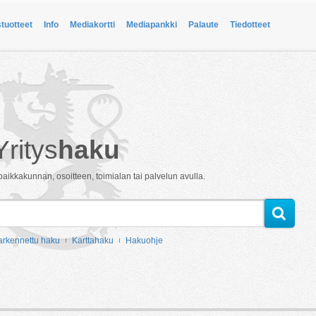
stuotteet
Info
Mediakortti
Mediapankki
Palaute
Tiedotteet
Yritys
haku
paikkakunnan, osoitteen, toimialan tai palvelun avulla.
arkennettu haku
Karttahaku
Hakuohje