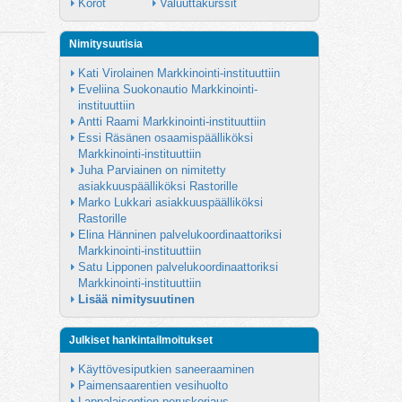
Korot
Valuuttakurssit
Nimitysuutisia
Kati Virolainen Markkinointi-instituuttiin
Eveliina Suokonautio Markkinointi-
instituuttiin
Antti Raami Markkinointi-instituuttiin
Essi Räsänen osaamispäälliköksi 
Markkinointi-instituuttiin
Juha Parviainen on nimitetty 
asiakkuuspäälliköksi Rastorille
Marko Lukkari asiakkuuspäälliköksi 
Rastorille
Elina Hänninen palvelukoordinaattoriksi 
Markkinointi-instituuttiin
Satu Lipponen palvelukoordinaattoriksi 
Markkinointi-instituuttiin
Lisää nimitysuutinen
Julkiset hankintailmoitukset
Käyttövesiputkien saneeraaminen
Paimensaarentien vesihuolto
Lappalaisentien peruskorjaus