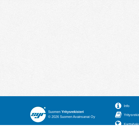
Info
Suomen
Yritysrekisteri
Yritysreki
© 2026 Suomen Avainsanat Oy
Karttahak