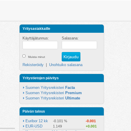
Yritysasiakkaille
Käyttäjätunnus:
Salasana:
Muista minut
Rekisteröidy
|
Unohtuiko salasana
Yritystietojen päivitys
Suomen Yritysrekisteri 
Facta
Suomen Yritysrekisteri 
Premium
Suomen Yritysrekisteri 
Ultimate
Päivän talous
Euribor 12 kk
-0.101 %
-0.001
EUR-USD
1.149
+0.001