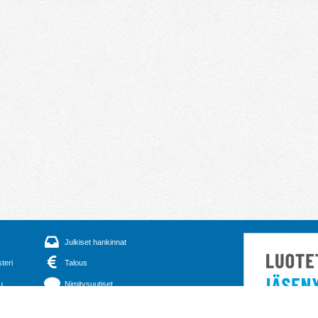
Julkiset hankinnat
steri
Talous
u
Nimitysuutiset