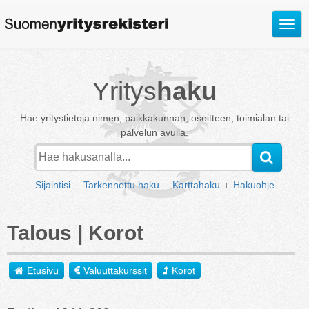
Avaa
valik
Yritys
haku
Hae yritystietoja nimen, paikkakunnan, osoitteen, toimialan tai
palvelun avulla.
Sijaintisi
Tarkennettu haku
Karttahaku
Hakuohje
Talous | Korot
Etusivu
Valuuttakurssit
Korot