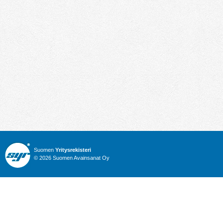
Suomen
Yritysrekisteri
© 2026 Suomen Avainsanat Oy
Info
Julkiset hankinnat
Yritysrekisteri
Talous
Karttahaku
Nimitysuutiset