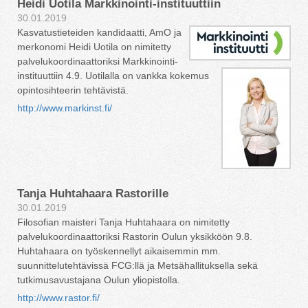
Heidi Uotila Markkinointi-instituuttiin
30.01.2019
Kasvatustieteiden kandidaatti, AmO ja
merkonomi Heidi Uotila on nimitetty
palvelukoordinaattoriksi Markkinointi-
instituuttiin 4.9. Uotilalla on vankka kokemus
opintosihteerin tehtävistä.
http://www.markinst.fi/
Tanja Huhtahaara Rastorille
30.01.2019
Filosofian maisteri Tanja Huhtahaara on nimitetty
palvelukoordinaattoriksi Rastorin Oulun yksikköön 9.8.
Huhtahaara on työskennellyt aikaisemmin mm.
suunnittelutehtävissä FCG:llä ja Metsähallituksella sekä
tutkimusavustajana Oulun yliopistolla.
http://www.rastor.fi/