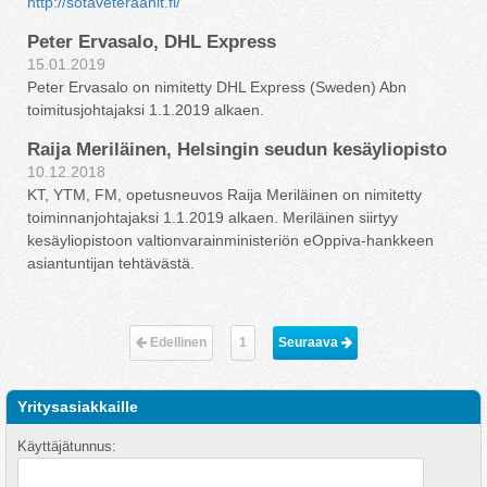
http://sotaveteraanit.fi/
Peter Ervasalo, DHL Express
15.01.2019
Peter Ervasalo on nimitetty DHL Express (Sweden) Abn
toimitusjohtajaksi 1.1.2019 alkaen.
Raija Meriläinen, Helsingin seudun kesäyliopisto
10.12.2018
KT, YTM, FM, opetusneuvos Raija Meriläinen on nimitetty
toiminnanjohtajaksi 1.1.2019 alkaen. Meriläinen siirtyy
kesäyliopistoon valtionvarainministeriön eOppiva-hankkeen
asiantuntijan tehtävästä.
Edellinen
1
Seuraava 
Yritysasiakkaille
Käyttäjätunnus: