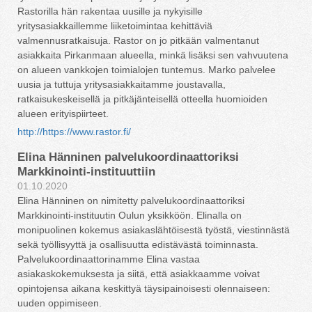
Rastorilla hän rakentaa uusille ja nykyisille
yritysasiakkaillemme liiketoimintaa kehittäviä
valmennusratkaisuja. Rastor on jo pitkään valmentanut
asiakkaita Pirkanmaan alueella, minkä lisäksi sen vahvuutena
on alueen vankkojen toimialojen tuntemus. Marko palvelee
uusia ja tuttuja yritysasiakkaitamme joustavalla,
ratkaisukeskeisellä ja pitkäjänteisellä otteella huomioiden
alueen erityispiirteet.
http://https://www.rastor.fi/
Elina Hänninen palvelukoordinaattoriksi
Markkinointi-instituuttiin
01.10.2020
Elina Hänninen on nimitetty palvelukoordinaattoriksi
Markkinointi-instituutin Oulun yksikköön. Elinalla on
monipuolinen kokemus asiakaslähtöisestä työstä, viestinnästä
sekä työllisyyttä ja osallisuutta edistävästä toiminnasta.
Palvelukoordinaattorinamme Elina vastaa
asiakaskokemuksesta ja siitä, että asiakkaamme voivat
opintojensa aikana keskittyä täysipainoisesti olennaiseen:
uuden oppimiseen.