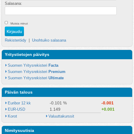
Salasana:
Muista minut
Rekisteröidy
|
Unohtuiko salasana
Yritystietojen päivitys
Suomen Yritysrekisteri 
Facta
Suomen Yritysrekisteri 
Premium
Suomen Yritysrekisteri 
Ultimate
Päivän talous
-0.101 %
-0.001
Euribor 12 kk
1.149
+0.001
EUR-USD
Korot
Valuuttakurssit
Nimitysuutisia