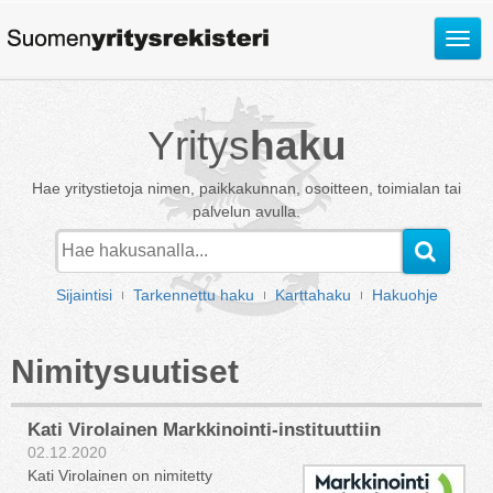
Avaa
valik
Yritys
haku
Hae yritystietoja nimen, paikkakunnan, osoitteen, toimialan tai
palvelun avulla.
Sijaintisi
Tarkennettu haku
Karttahaku
Hakuohje
Nimitysuutiset
Kati Virolainen Markkinointi-instituuttiin
02.12.2020
Kati Virolainen on nimitetty