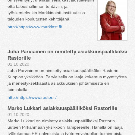
on syventynyt urallaan sekä kasvatustieteisiin
että taloushallinnon tehtäviin, ja
työskenteleekin Markkinointi-instituutissa
talouden koulutusten kehittäjänä.
http://https://www.markinst.fi/
Juha Parviainen on nimitetty asiakkuuspäälliköksi
Rastorille
01.10.2020
Juha Parviainen on nimitetty asiakkuuspäälliköksi Rastorin
Kuopion yksikköön. Parviaisella on laaja kokemus myyntityöstä
ja menestyksekkäästä asiakkuuksien johtamisesta eri
toimialoilla.
http://https://www.rastor.fi/
Marko Lukkari asiakkuuspäälliköksi Rastorille
01.10.2020
Marko Lukkari on nimitetty asiakkuuspäälliköksi Rastorin
uuteen Pirkanmaan yksikköön Tampereelle. Hänellä on laaja
työkokemus HR-palveluista ja työterveyshuollon toiminnoista.