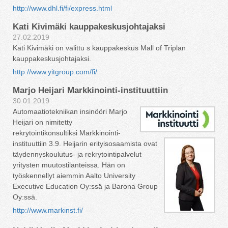
http://www.dhl.fi/fi/express.html
Kati Kivimäki kauppakeskusjohtajaksi
27.02.2019
Kati Kivimäki on valittu s kauppakeskus Mall of Triplan
kauppakeskusjohtajaksi.
http://www.yitgroup.com/fi/
Marjo Heijari Markkinointi-instituuttiin
30.01.2019
Automaatiotekniikan insinööri Marjo
Heijari on nimitetty
rekrytointikonsultiksi Markkinointi-
instituuttiin 3.9. Heijarin erityisosaamista ovat
täydennyskoulutus- ja rekrytointipalvelut
yritysten muutostilanteissa. Hän on
työskennellyt aiemmin Aalto University
Executive Education Oy:ssä ja Barona Group
Oy:ssä.
http://www.markinst.fi/