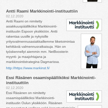
Antti Raami Markkinointi-instituuttiin
02.12.2020
Antti Raami on nimitetty
asiakkuuspäälliköksi Markkinointi-
instituutin Espoon yksikköön. Antti
rakentaa uusille ja nykyisille
yritysvalmennusasiakkaillemme liiketoimintaa
kehittäviä valmennusratkaisuja. Hän on
työskennellyt aiemmin mm. NetBoosterin
myynti- ja maajohtajana ja
markkinointistrategina Dagmarissa.
http://https://www.markinst.fi/
Essi Räsänen osaamispäälliköksi Markkinointi-
instituuttiin
02.12.2020
Essi Räsänen on nimitetty
osaamispäälliköksi Markkinointi-
instituutin Oulun yksikköön. Räsänen