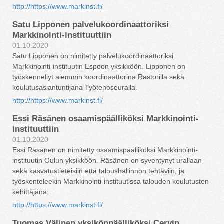
http://https://www.markinst.fi/
Satu Lipponen palvelukoordinaattoriksi
Markkinointi-instituuttiin
01.10.2020
Satu Lipponen on nimitetty palvelukoordinaattoriksi
Markkinointi-instituutin Espoon yksikköön. Lipponen on
työskennellyt aiemmin koordinaattorina Rastorilla sekä
koulutusasiantuntijana Työtehoseuralla.
http://https://www.markinst.fi/
Essi Räsänen osaamispäälliköksi Markkinointi-
instituuttiin
01.10.2020
Essi Räsänen on nimitetty osaamispäälliköksi Markkinointi-
instituutin Oulun yksikköön. Räsänen on syventynyt urallaan
sekä kasvatustieteisiin että taloushallinnon tehtäviin, ja
työskenteleekin Markkinointi-instituutissa talouden koulutusten
kehittäjänä.
http://https://www.markinst.fi/
Tuomas Välinen yksikönpäälliköksi Cervin