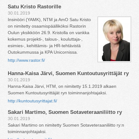
Satu Kristo Rastorille
30.01.2019
Insinööri (YAMK), NTM ja AmO Satu Kristo
on nimitetty osaamispäälliköksi Rastorin
Oulun yksikköön 26.9. Kristolla on vankka
kokemus projekti-, talous-, kouluttaja-,
esimies-, kehittämis- ja HR-tehtävistä
Outokummussa ja KPA Unicornissa.
http://www.rastor.fi/
Hanna-Kaisa Järvi, Suomen Kuntoutusyrittäjät ry
30.01.2019
Hanna-Kaisa Järvi, HTM, on nimitetty 15.1.2019 alkaen
Suomen Kuntoutusyrittäjät ryn toiminnanjohtajaksi.
http://kuntoutusyrittajat.fi/
Sakari Martimo, Suomen Sotaveteraaniliitto ry
30.01.2019
Sakari Martimo on nimitetty Suomen Sotaveteraaniliitto ry:n
toiminnanjohtajaksi.