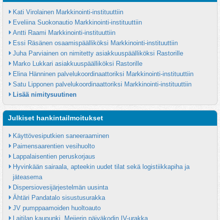
Kati Virolainen Markkinointi-instituuttiin
Eveliina Suokonautio Markkinointi-instituuttiin
Antti Raami Markkinointi-instituuttiin
Essi Räsänen osaamispäälliköksi Markkinointi-instituuttiin
Juha Parviainen on nimitetty asiakkuuspäälliköksi Rastorille
Marko Lukkari asiakkuuspäälliköksi Rastorille
Elina Hänninen palvelukoordinaattoriksi Markkinointi-instituuttiin
Satu Lipponen palvelukoordinaattoriksi Markkinointi-instituuttiin
Lisää nimitysuutinen
Julkiset hankintailmoitukset
Käyttövesiputkien saneeraaminen
Paimensaarentien vesihuolto
Lappalaisentien peruskorjaus
Hyvinkään sairaala, apteekin uudet tilat sekä logistiikkapiha ja 
jäteasema
Dispersiovesijärjestelmän uusinta
Ähtäri Pandatalo sisustusurakka
JV pumppaamoiden huoltoauto
Laitilan kaupunki, Meijerin päiväkodin IV-urakka