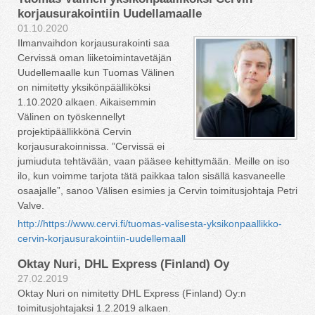
korjausurakointiin Uudellamaalle
01.10.2020
Ilmanvaihdon korjausurakointi saa
Cervissä oman liiketoimintavetäjän
Uudellemaalle kun Tuomas Välinen
on nimitetty yksikönpäälliköksi
1.10.2020 alkaen. Aikaisemmin
Välinen on työskennellyt
projektipäällikkönä Cervin
korjausurakoinnissa. ”Cervissä ei
jumiuduta tehtävään, vaan pääsee kehittymään. Meille on iso
ilo, kun voimme tarjota tätä paikkaa talon sisällä kasvaneelle
osaajalle”, sanoo Välisen esimies ja Cervin toimitusjohtaja Petri
Valve.
http://https://www.cervi.fi/tuomas-valisesta-yksikonpaallikko-
cervin-korjausurakointiin-uudellemaall
Oktay Nuri, DHL Express (Finland) Oy
27.02.2019
Oktay Nuri on nimitetty DHL Express (Finland) Oy:n
toimitusjohtajaksi 1.2.2019 alkaen.