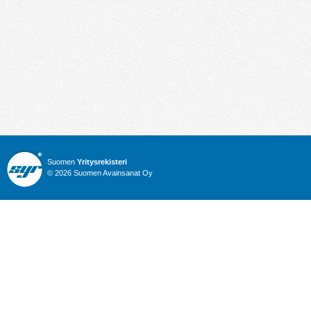
Suomen
Yritysrekisteri
© 2026 Suomen Avainsanat Oy
Info
Julkiset hankinnat
Yritysrekisteri
Talous
Karttahaku
Nimitysuutiset