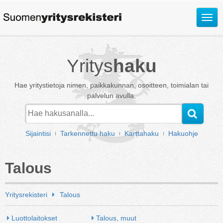
Avaa
valik
Yritys
haku
Hae yritystietoja nimen, paikkakunnan, osoitteen, toimialan tai
palvelun avulla.
Sijaintisi
Tarkennettu haku
Karttahaku
Hakuohje
Talous
Yritysrekisteri
Talous
Luottolaitokset
Talous, muut