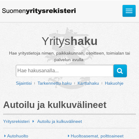
Avaa
valik
Yritys
haku
Hae yritystietoja nimen, paikkakunnan, osoitteen, toimialan tai
palvelun avulla.
Sijaintisi
Tarkennettu haku
Karttahaku
Hakuohje
Autoilu ja kulkuvälineet
Yritysrekisteri
Autoilu ja kulkuvälineet
Autohuolto
Huoltoasemat, polttoaineet