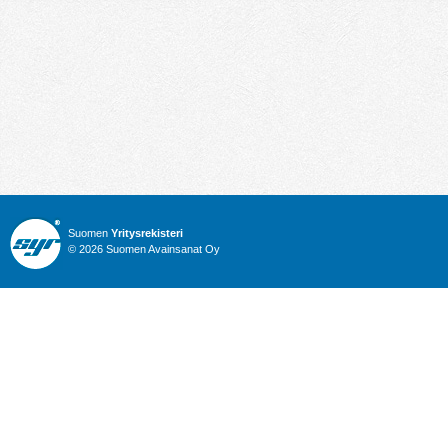
Suomen
Yritysrekisteri
© 2026 Suomen Avainsanat Oy
Info
Julkiset hankinnat
Yritysrekisteri
Talous
Karttahaku
Nimitysuutiset