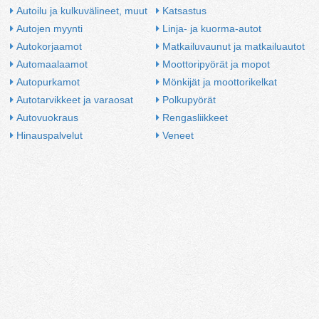
Autoilu ja kulkuvälineet, muut
Katsastus
Autojen myynti
Linja- ja kuorma-autot
Autokorjaamot
Matkailuvaunut ja matkailuautot
Automaalaamot
Moottoripyörät ja mopot
Autopurkamot
Mönkijät ja moottorikelkat
Autotarvikkeet ja varaosat
Polkupyörät
Autovuokraus
Rengasliikkeet
Hinauspalvelut
Veneet