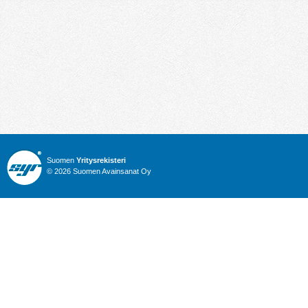
Suomen
Yritysrekisteri
© 2026 Suomen Avainsanat Oy
Info
Julkiset hankinnat
Yritysrekisteri
Talous
Karttahaku
Nimitysuutiset