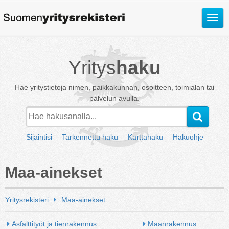
Avaa
valik
Yritys
haku
Hae yritystietoja nimen, paikkakunnan, osoitteen, toimialan tai
palvelun avulla.
Sijaintisi
Tarkennettu haku
Karttahaku
Hakuohje
Maa-ainekset
Yritysrekisteri
Maa-ainekset
Asfalttityöt ja tienrakennus
Maanrakennus