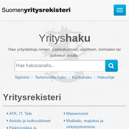
Avaa
valik
Yritys
haku
Hae yritystietoja nimen, paikkakunnan, osoitteen, toimialan tai
palvelun avulla.
Sijaintisi
Tarkennettu haku
Karttahaku
Hakuohje
Yritysrekisteri
ATK, IT, Tele
Maisemointi
Autoilu ja kulkuvälineet
Matkailu, majoitus ja 
virkistystoiminta
Elektroniikka ja 