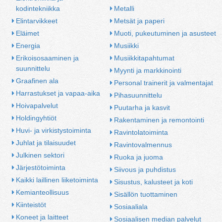
kodintekniikka
Metalli
Elintarvikkeet
Metsät ja paperi
Eläimet
Muoti, pukeutuminen ja asusteet
Energia
Musiikki
Erikoisosaaminen ja 
Musiikkitapahtumat
suunnittelu
Myynti ja markkinointi
Graafinen ala
Personal trainerit ja valmentajat
Harrastukset ja vapaa-aika
Pihasuunnittelu
Hoivapalvelut
Puutarha ja kasvit
Holdingyhtiöt
Rakentaminen ja remontointi
Huvi- ja virkistystoiminta
Ravintolatoiminta
Juhlat ja tilaisuudet
Ravintovalmennus
Julkinen sektori
Ruoka ja juoma
Järjestötoiminta
Siivous ja puhdistus
Kaikki laillinen liiketoiminta
Sisustus, kalusteet ja koti
Kemianteollisuus
Sisällön tuottaminen
Kiinteistöt
Sosiaaliala
Koneet ja laitteet
Sosiaalisen median palvelut