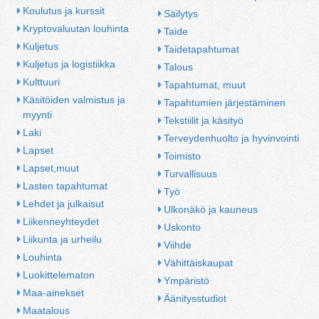
Koulutus ja kurssit
Säilytys
Kryptovaluutan louhinta
Taide
Kuljetus
Taidetapahtumat
Kuljetus ja logistiikka
Talous
Kulttuuri
Tapahtumat, muut
Käsitöiden valmistus ja 
Tapahtumien järjestäminen
myynti
Tekstiilit ja käsityö
Laki
Terveydenhuolto ja hyvinvointi
Lapset
Toimisto
Lapset,muut
Turvallisuus
Lasten tapahtumat
Työ
Lehdet ja julkaisut
Ulkonäkö ja kauneus
Liikenneyhteydet
Uskonto
Liikunta ja urheilu
Viihde
Louhinta
Vähittäiskaupat
Luokittelematon
Ympäristö
Maa-ainekset
Äänitysstudiot
Maatalous