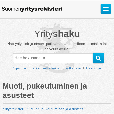
Avaa
valik
Yritys
haku
Hae yritystietoja nimen, paikkakunnan, osoitteen, toimialan tai
palvelun avulla.
Sijaintisi
Tarkennettu haku
Karttahaku
Hakuohje
Muoti, pukeutuminen ja
asusteet
Yritysrekisteri
Muoti, pukeutuminen ja asusteet