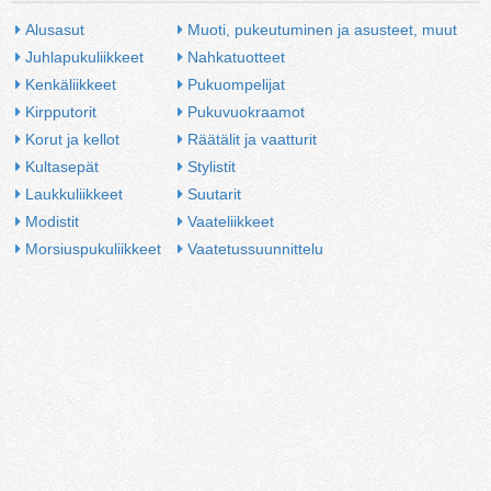
Alusasut
Muoti, pukeutuminen ja asusteet, muut
Juhlapukuliikkeet
Nahkatuotteet
Kenkäliikkeet
Pukuompelijat
Kirpputorit
Pukuvuokraamot
Korut ja kellot
Räätälit ja vaatturit
Kultasepät
Stylistit
Laukkuliikkeet
Suutarit
Modistit
Vaateliikkeet
Morsiuspukuliikkeet
Vaatetussuunnittelu