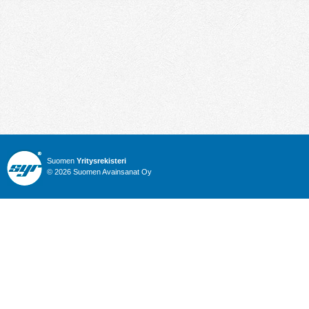
Suomen
Yritysrekisteri
© 2026 Suomen Avainsanat Oy
Info
Julkiset hankinnat
Yritysrekisteri
Talous
Karttahaku
Nimitysuutiset