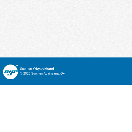
Suomen
Yritysrekisteri
© 2026 Suomen Avainsanat Oy
Info
Julkiset hankinnat
Yritysrekisteri
Talous
Karttahaku
Nimitysuutiset