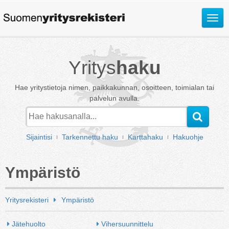
Avaa
valik
Yritys
haku
Hae yritystietoja nimen, paikkakunnan, osoitteen, toimialan tai
palvelun avulla.
Sijaintisi
Tarkennettu haku
Karttahaku
Hakuohje
Ympäristö
Yritysrekisteri
Ympäristö
Jätehuolto
Vihersuunnittelu