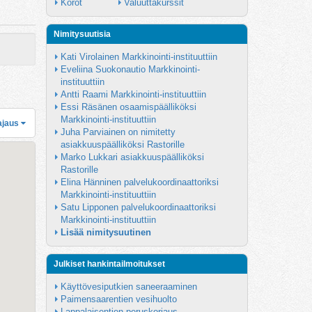
Korot
Valuuttakurssit
Nimitysuutisia
Kati Virolainen Markkinointi-instituuttiin
Eveliina Suokonautio Markkinointi-
instituuttiin
Antti Raami Markkinointi-instituuttiin
Essi Räsänen osaamispäälliköksi 
Markkinointi-instituuttiin
ajaus
Juha Parviainen on nimitetty 
asiakkuuspäälliköksi Rastorille
Marko Lukkari asiakkuuspäälliköksi 
Rastorille
Elina Hänninen palvelukoordinaattoriksi 
Markkinointi-instituuttiin
Satu Lipponen palvelukoordinaattoriksi 
Markkinointi-instituuttiin
Lisää nimitysuutinen
Julkiset hankintailmoitukset
Käyttövesiputkien saneeraaminen
Paimensaarentien vesihuolto
Lappalaisentien peruskorjaus