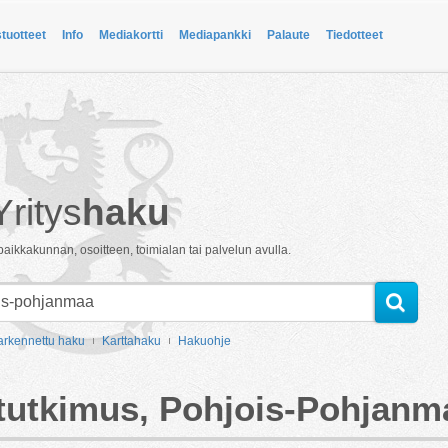
stuotteet
Info
Mediakortti
Mediapankki
Palaute
Tiedotteet
Yritys
haku
paikkakunnan, osoitteen, toimialan tai palvelun avulla.
arkennettu haku
Karttahaku
Hakuohje
 tutkimus, Pohjois-Pohjanm