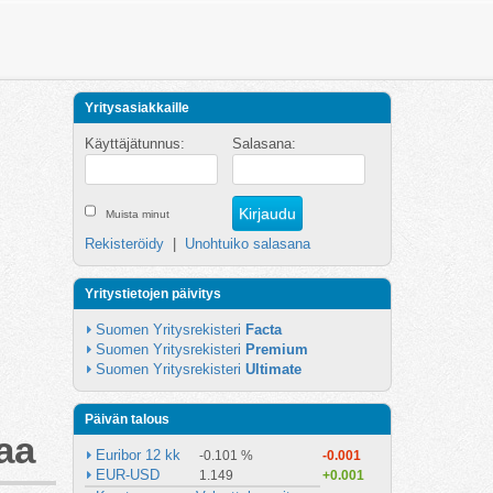
Yritysasiakkaille
Käyttäjätunnus:
Salasana:
Muista minut
Rekisteröidy
|
Unohtuiko salasana
Yritystietojen päivitys
Suomen Yritysrekisteri 
Facta
Suomen Yritysrekisteri 
Premium
Suomen Yritysrekisteri 
Ultimate
Päivän talous
aa
Euribor 12 kk
-0.101 %
-0.001
EUR-USD
1.149
+0.001