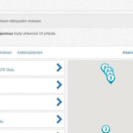
rityksen etäisyyden mukaan.
hjanmaa
löytyi yhteensä
10
yritystä.
 mukaan
Aakkosjärjestys
Aluer
0570 Oulu
lu