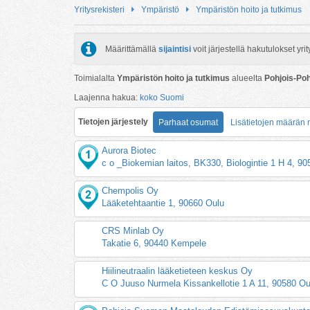
Yritysrekisteri
Ympäristö
Ympäristön hoito ja tutkimus
Määrittämällä
sijaintisi
voit järjestellä hakutulokset y
Toimialalta
Ympäristön hoito ja tutkimus
alueelta
Pohjois-Po
Laajenna hakua:
koko Suomi
Tietojen järjestely
Parhaat osumat
Lisätietojen määrän
Aurora Biotec
c o _Biokemian laitos, BK330, Biologintie 1 H 4, 9
Chempolis Oy
Lääketehtaantie 1, 90660 Oulu
CRS Minlab Oy
Takatie 6, 90440 Kempele
Hiilineutraalin lääketieteen keskus Oy
C O Juuso Nurmela Kissankellotie 1 A 11, 90580 Ou