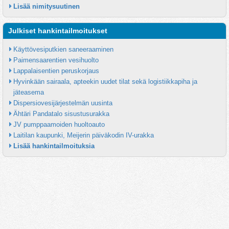
Lisää nimitysuutinen
Julkiset hankintailmoitukset
Käyttövesiputkien saneeraaminen
Paimensaarentien vesihuolto
Lappalaisentien peruskorjaus
Hyvinkään sairaala, apteekin uudet tilat sekä logistiikkapiha ja 
jäteasema
Dispersiovesijärjestelmän uusinta
Ähtäri Pandatalo sisustusurakka
JV pumppaamoiden huoltoauto
Laitilan kaupunki, Meijerin päiväkodin IV-urakka
Lisää hankintailmoituksia