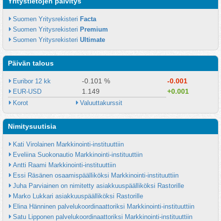
Yritystietojen päivitys
Suomen Yritysrekisteri 
Facta
Suomen Yritysrekisteri 
Premium
Suomen Yritysrekisteri 
Ultimate
Päivän talous
-0.101 %
-0.001
Euribor 12 kk
1.149
+0.001
EUR-USD
Korot
Valuuttakurssit
Nimitysuutisia
Kati Virolainen Markkinointi-instituuttiin
Eveliina Suokonautio Markkinointi-instituuttiin
Antti Raami Markkinointi-instituuttiin
Essi Räsänen osaamispäälliköksi Markkinointi-instituuttiin
Juha Parviainen on nimitetty asiakkuuspäälliköksi Rastorille
Marko Lukkari asiakkuuspäälliköksi Rastorille
Elina Hänninen palvelukoordinaattoriksi Markkinointi-instituuttiin
Satu Lipponen palvelukoordinaattoriksi Markkinointi-instituuttiin