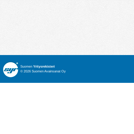
Suomen
Yritysrekisteri
© 2026 Suomen Avainsanat Oy
Info
Julkiset hankinnat
Yritysrekisteri
Talous
Karttahaku
Nimitysuutiset