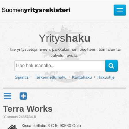
Avaa
valik
Yritys
haku
Hae yritystietoja nimen, paikkakunnan, osoitteen, toimialan tai
palvelun avulla.
Sijaintisi
Tarkennettu haku
Karttahaku
Hakuohje
Terra Works
Y-tunnus 2485634-8
Kissankellotie 3 C 5, 90580 Oulu