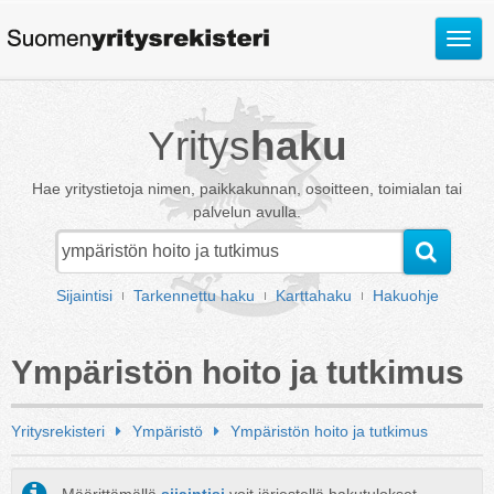
Avaa
valik
Yritys
haku
Hae yritystietoja nimen, paikkakunnan, osoitteen, toimialan tai
palvelun avulla.
Sijaintisi
Tarkennettu haku
Karttahaku
Hakuohje
Ympäristön hoito ja tutkimus
Yritysrekisteri
Ympäristö
Ympäristön hoito ja tutkimus