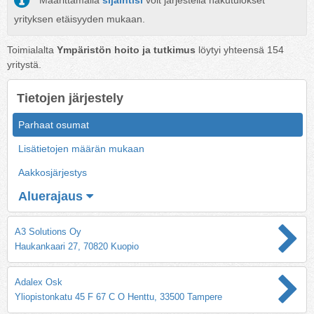
Määrittämällä
sijaintisi
voit järjestellä hakutulokset
yrityksen etäisyyden mukaan.
Toimialalta
Ympäristön hoito ja tutkimus
löytyi yhteensä
154
yritystä.
Tietojen järjestely
Parhaat osumat
Lisätietojen määrän mukaan
Aakkosjärjestys
Aluerajaus
A3 Solutions Oy
Haukankaari 27, 70820 Kuopio
Adalex Osk
Yliopistonkatu 45 F 67 C O Henttu, 33500 Tampere