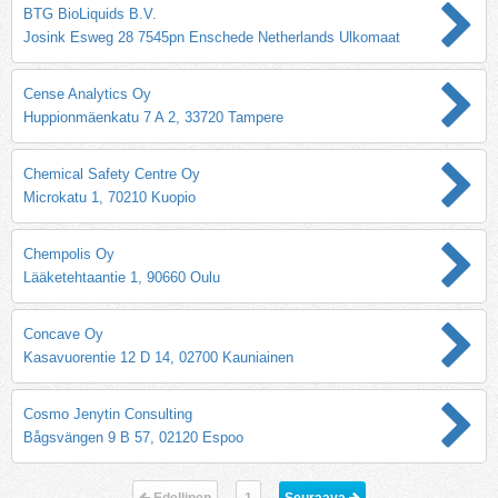
BTG BioLiquids B.V.
Josink Esweg 28 7545pn Enschede Netherlands Ulkomaat
Cense Analytics Oy
Huppionmäenkatu 7 A 2, 33720 Tampere
Chemical Safety Centre Oy
Microkatu 1, 70210 Kuopio
Chempolis Oy
Lääketehtaantie 1, 90660 Oulu
Concave Oy
Kasavuorentie 12 D 14, 02700 Kauniainen
Cosmo Jenytin Consulting
Bågsvängen 9 B 57, 02120 Espoo
Edellinen
1
Seuraava 