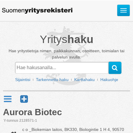
Avaa
valik
Yritys
haku
Hae yritystietoja nimen, paikkakunnan, osoitteen, toimialan tai
palvelun avulla.
Sijaintisi
Tarkennettu haku
Karttahaku
Hakuohje
Aurora Biotec
Y-tunnus 2128571-1
c o _Biokemian laitos, BK330, Biologintie 1 H 4, 90570