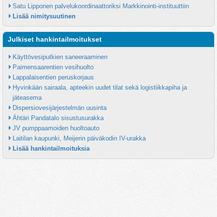
Satu Lipponen palvelukoordinaattoriksi Markkinointi-instituuttiin
Lisää nimitysuutinen
Julkiset hankintailmoitukset
Käyttövesiputkien saneeraaminen
Paimensaarentien vesihuolto
Lappalaisentien peruskorjaus
Hyvinkään sairaala, apteekin uudet tilat sekä logistiikkapiha ja 
jäteasema
Dispersiovesijärjestelmän uusinta
Ähtäri Pandatalo sisustusurakka
JV pumppaamoiden huoltoauto
Laitilan kaupunki, Meijerin päiväkodin IV-urakka
Lisää hankintailmoituksia