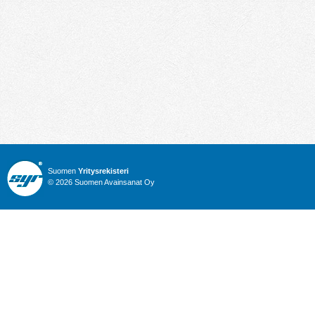
Suomen
Yritysrekisteri
© 2026 Suomen Avainsanat Oy
Info
Julkiset hankinnat
Yritysrekisteri
Talous
Karttahaku
Nimitysuutiset