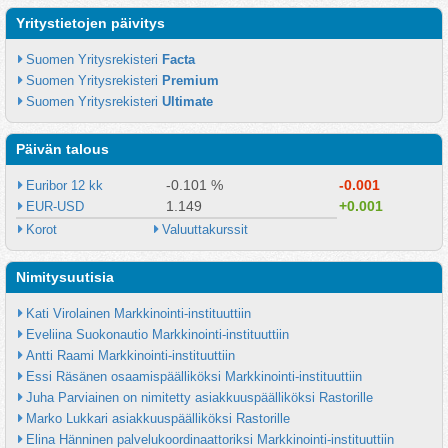
Yritystietojen päivitys
Suomen Yritysrekisteri 
Facta
Suomen Yritysrekisteri 
Premium
Suomen Yritysrekisteri 
Ultimate
Päivän talous
-0.101 %
-0.001
Euribor 12 kk
1.149
+0.001
EUR-USD
Korot
Valuuttakurssit
Nimitysuutisia
Kati Virolainen Markkinointi-instituuttiin
Eveliina Suokonautio Markkinointi-instituuttiin
Antti Raami Markkinointi-instituuttiin
Essi Räsänen osaamispäälliköksi Markkinointi-instituuttiin
Juha Parviainen on nimitetty asiakkuuspäälliköksi Rastorille
Marko Lukkari asiakkuuspäälliköksi Rastorille
Elina Hänninen palvelukoordinaattoriksi Markkinointi-instituuttiin