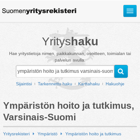
Avaa
valik
Yritys
haku
Hae yritystietoja nimen, paikkakunnan, osoitteen, toimialan tai
palvelun avulla.
Sijaintisi
Tarkennettu haku
Karttahaku
Hakuohje
Ympäristön hoito ja tutkimus,
Varsinais-Suomi
Yritysrekisteri
Ympäristö
Ympäristön hoito ja tutkimus