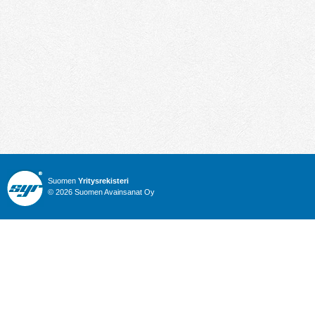
Suomen
Yritysrekisteri
© 2026 Suomen Avainsanat Oy
Info
Julkiset hankinnat
Yritysrekisteri
Talous
Karttahaku
Nimitysuutiset