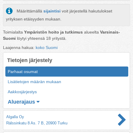
Määrittämällä
sijaintisi
voit järjestellä hakutulokset
yrityksen etäisyyden mukaan.
Toimialalta
Ympäristön hoito ja tutkimus
alueelta
Varsinais-
Suomi
löytyi yhteensä
18
yritystä.
Laajenna hakua:
koko Suomi
Tietojen järjestely
Parhaat osumat
Lisätietojen määrän mukaan
Aakkosjärjestys
Aluerajaus
Algalla Oy
Rälssinkatu 8 As. 7 B, 20900 Turku