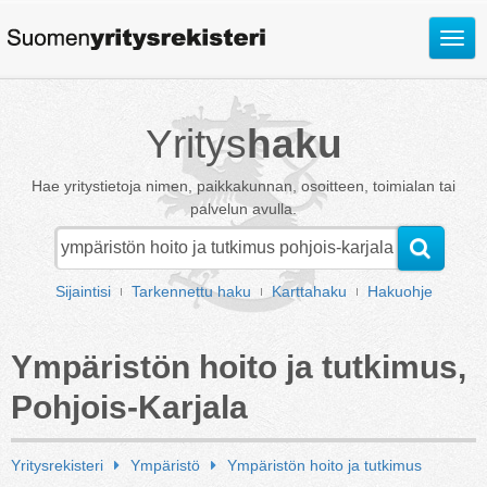
Avaa
valik
Yritys
haku
Hae yritystietoja nimen, paikkakunnan, osoitteen, toimialan tai
palvelun avulla.
Sijaintisi
Tarkennettu haku
Karttahaku
Hakuohje
Ympäristön hoito ja tutkimus,
Pohjois-Karjala
Yritysrekisteri
Ympäristö
Ympäristön hoito ja tutkimus