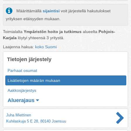
Määrittämällä
sijaintisi
voit järjestellä hakutulokset
yrityksen etäisyyden mukaan.
Toimialalta
Ympäristön hoito ja tutkimus
alueelta
Pohjois-
Karjala
löytyi yhteensä
3
yritystä.
Laajenna hakua:
koko Suomi
Tietojen järjestely
Parhaat osumat
Lisätietojen määrän mukaan
Aakkosjärjestys
Aluerajaus
Juha Miettinen
Kuhilaskuja 5 E 28, 80140 Joensuu