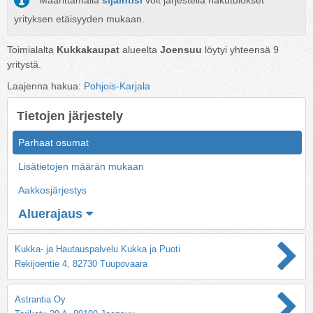
Määrittämällä
sijaintisi
voit järjestellä hakutulokset
yrityksen etäisyyden mukaan.
Toimialalta
Kukkakaupat
alueelta
Joensuu
löytyi yhteensä
9
yritystä.
Laajenna hakua:
Pohjois-Karjala
Tietojen järjestely
Parhaat osumat
Lisätietojen määrän mukaan
Aakkosjärjestys
Aluerajaus
Kukka- ja Hautauspalvelu Kukka ja Puoti
Rekijoentie 4, 82730 Tuupovaara
Astrantia Oy