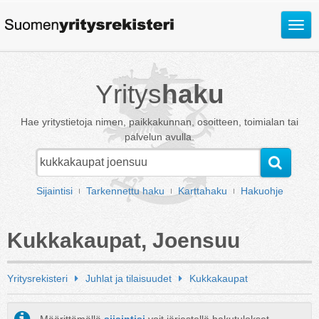
Avaa
valik
Yritys
haku
Hae yritystietoja nimen, paikkakunnan, osoitteen, toimialan tai
palvelun avulla.
Sijaintisi
Tarkennettu haku
Karttahaku
Hakuohje
Kukkakaupat, Joensuu
Yritysrekisteri
Juhlat ja tilaisuudet
Kukkakaupat