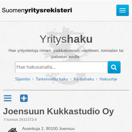
Avaa
valik
Yritys
haku
Hae yritystietoja nimen, paikkakunnan, osoitteen, toimialan tai
palvelun avulla.
Sijaintisi
Tarkennettu haku
Karttahaku
Hakuohje
Joensuun Kukkastudio Oy
Y-tunnus 2631372-6
Avainkuja 2, 80100 Joensuu