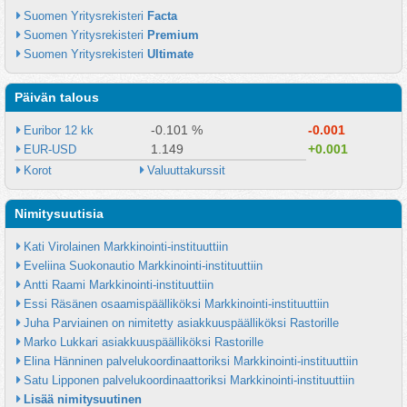
Suomen Yritysrekisteri 
Facta
Suomen Yritysrekisteri 
Premium
Suomen Yritysrekisteri 
Ultimate
Päivän talous
-0.101 %
-0.001
Euribor 12 kk
1.149
+0.001
EUR-USD
Korot
Valuuttakurssit
Nimitysuutisia
Kati Virolainen Markkinointi-instituuttiin
Eveliina Suokonautio Markkinointi-instituuttiin
Antti Raami Markkinointi-instituuttiin
Essi Räsänen osaamispäälliköksi Markkinointi-instituuttiin
Juha Parviainen on nimitetty asiakkuuspäälliköksi Rastorille
Marko Lukkari asiakkuuspäälliköksi Rastorille
Elina Hänninen palvelukoordinaattoriksi Markkinointi-instituuttiin
Satu Lipponen palvelukoordinaattoriksi Markkinointi-instituuttiin
Lisää nimitysuutinen