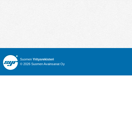
Suomen
Yritysrekisteri
© 2026 Suomen Avainsanat Oy
Info
Julkiset hankinnat
Yritysrekisteri
Talous
Karttahaku
Nimitysuutiset