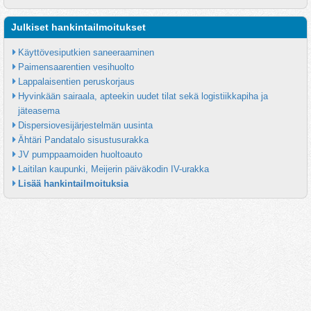
Julkiset hankintailmoitukset
Käyttövesiputkien saneeraaminen
Paimensaarentien vesihuolto
Lappalaisentien peruskorjaus
Hyvinkään sairaala, apteekin uudet tilat sekä logistiikkapiha ja 
jäteasema
Dispersiovesijärjestelmän uusinta
Ähtäri Pandatalo sisustusurakka
JV pumppaamoiden huoltoauto
Laitilan kaupunki, Meijerin päiväkodin IV-urakka
Lisää hankintailmoituksia