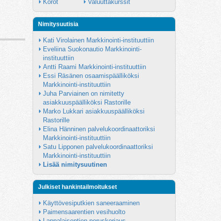
Korot
Valuuttakurssit
Nimitysuutisia
Kati Virolainen Markkinointi-instituuttiin
Eveliina Suokonautio Markkinointi-
instituuttiin
Antti Raami Markkinointi-instituuttiin
Essi Räsänen osaamispäälliköksi 
Markkinointi-instituuttiin
Juha Parviainen on nimitetty 
asiakkuuspäälliköksi Rastorille
Marko Lukkari asiakkuuspäälliköksi 
Rastorille
Elina Hänninen palvelukoordinaattoriksi 
Markkinointi-instituuttiin
Satu Lipponen palvelukoordinaattoriksi 
Markkinointi-instituuttiin
Lisää nimitysuutinen
Julkiset hankintailmoitukset
Käyttövesiputkien saneeraaminen
Paimensaarentien vesihuolto
Lappalaisentien peruskorjaus