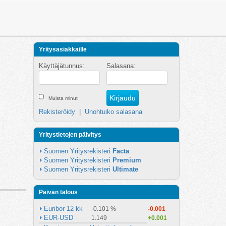
Yritysasiakkaille
Käyttäjätunnus:
Salasana:
Muista minut
Rekisteröidy
|
Unohtuiko salasana
Yritystietojen päivitys
Suomen Yritysrekisteri 
Facta
Suomen Yritysrekisteri 
Premium
Suomen Yritysrekisteri 
Ultimate
Päivän talous
Euribor 12 kk
-0.101 %
-0.001
EUR-USD
1.149
+0.001