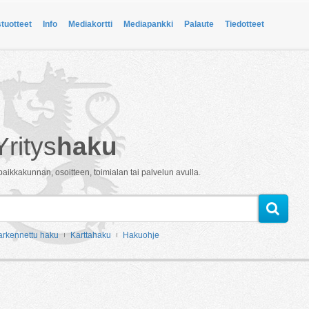
stuotteet
Info
Mediakortti
Mediapankki
Palaute
Tiedotteet
Yritys
haku
paikkakunnan, osoitteen, toimialan tai palvelun avulla.
arkennettu haku
Karttahaku
Hakuohje