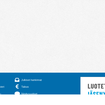
Julkiset hankinnat
steri
Talous
u
Nimitysuutiset