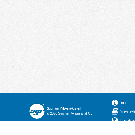
Info
Suomen
Yritysrekisteri
Yritysreki
© 2026 Suomen Avainsanat Oy
Karttahak