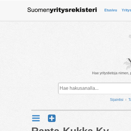
Etusivu
Yrity
Hae yritystietoja nimen, 
Sijaintisi
T
Ranta-Kukka Ky