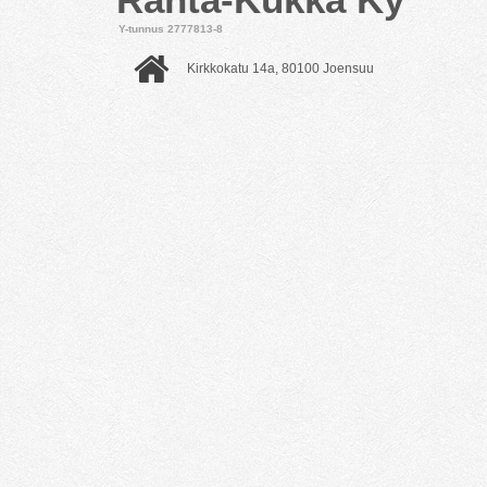
Y-tunnus 2777813-8
Kirkkokatu 14a, 80100 Joensuu