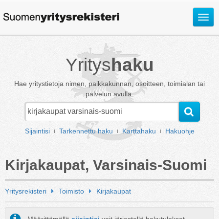
Avaa
valik
Yritys
haku
Hae yritystietoja nimen, paikkakunnan, osoitteen, toimialan tai
palvelun avulla.
Sijaintisi
Tarkennettu haku
Karttahaku
Hakuohje
Kirjakaupat, Varsinais-Suomi
Yritysrekisteri
Toimisto
Kirjakaupat