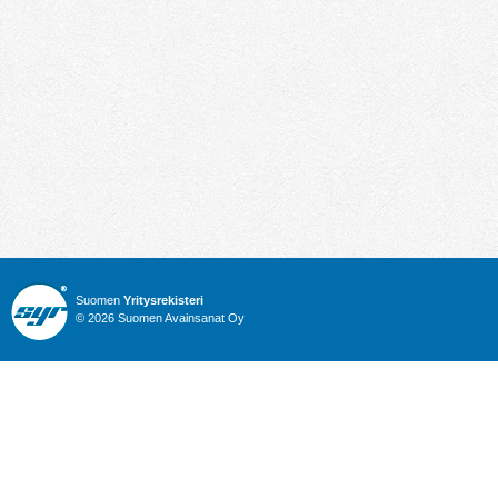
Suomen
Yritysrekisteri
© 2026 Suomen Avainsanat Oy
Info
Julkiset hankinnat
Yritysrekisteri
Talous
Karttahaku
Nimitysuutiset