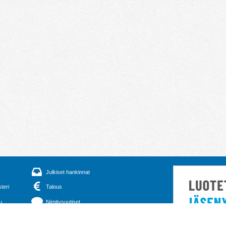
Julkiset hankinnat
steri
Talous
u
Nimitysuutiset