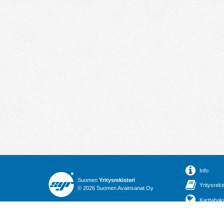
Info
Suomen
Yritysrekisteri
Yritysreki
© 2026 Suomen Avainsanat Oy
Karttahak