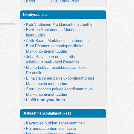
Korot
Valuuttakurssit
Nimitysuutisia
Kati Virolainen Markkinointi-instituuttiin
Eveliina Suokonautio Markkinointi-
instituuttiin
Antti Raami Markkinointi-instituuttiin
Essi Räsänen osaamispäälliköksi 
Markkinointi-instituuttiin
Juha Parviainen on nimitetty 
asiakkuuspäälliköksi Rastorille
Marko Lukkari asiakkuuspäälliköksi 
Rastorille
Elina Hänninen palvelukoordinaattoriksi 
Markkinointi-instituuttiin
Satu Lipponen palvelukoordinaattoriksi 
Markkinointi-instituuttiin
Lisää nimitysuutinen
Julkiset hankintailmoitukset
Käyttövesiputkien saneeraaminen
Paimensaarentien vesihuolto
Lappalaisentien peruskorjaus