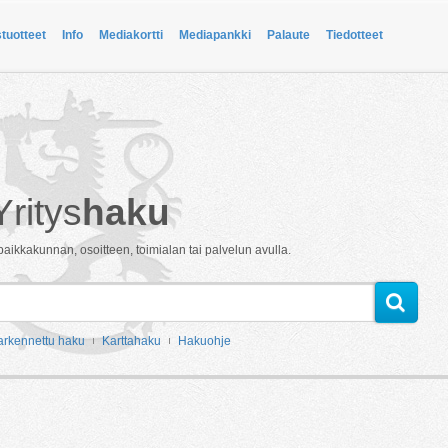
stuotteet
Info
Mediakortti
Mediapankki
Palaute
Tiedotteet
Yritys
haku
paikkakunnan, osoitteen, toimialan tai palvelun avulla.
arkennettu haku
Karttahaku
Hakuohje