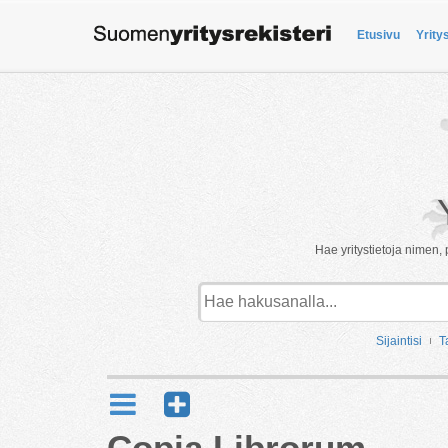
Etusivu
Yrity
Hae yritystietoja nimen, 
Sijaintisi
T
Copia Librorum