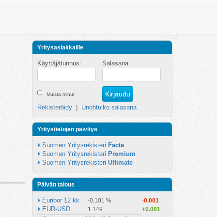
Yritysasiakkaille
Käyttäjätunnus:
Salasana:
Muista minut
Rekisteröidy
|
Unohtuiko salasana
Yritystietojen päivitys
Suomen Yritysrekisteri 
Facta
Suomen Yritysrekisteri 
Premium
Suomen Yritysrekisteri 
Ultimate
Päivän talous
Euribor 12 kk
-0.101 %
-0.001
EUR-USD
1.149
+0.001