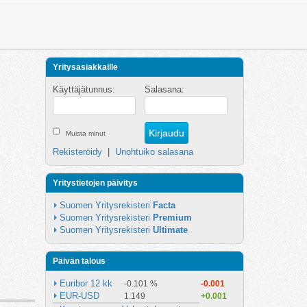
Yritysasiakkaille
Käyttäjätunnus:
Salasana:
Muista minut
Rekisteröidy
|
Unohtuiko salasana
Yritystietojen päivitys
Suomen Yritysrekisteri 
Facta
Suomen Yritysrekisteri 
Premium
Suomen Yritysrekisteri 
Ultimate
Päivän talous
Euribor 12 kk
-0.101 %
-0.001
EUR-USD
1.149
+0.001