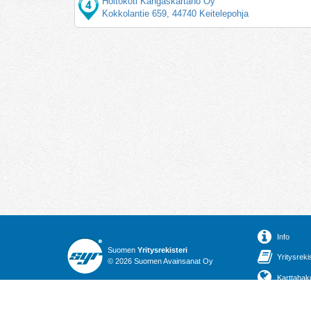
Hoitokoti Kangaskartano Oy
Kokkolantie 659, 44740 Keitelepohja
Info
Suomen
Yritysrekisteri
Yritysreki
© 2026 Suomen Avainsanat Oy
Karttahak