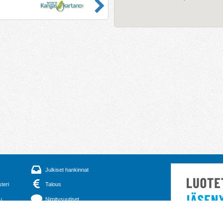
Julkiset hankinnat
steri
Talous
u
Nimitysuutiset