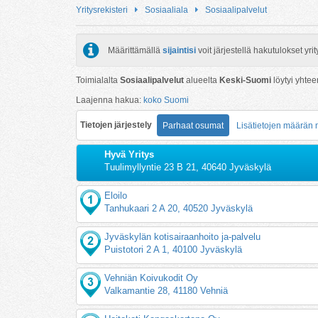
Yritysrekisteri
Sosiaaliala
Sosiaalipalvelut
Määrittämällä
sijaintisi
voit järjestellä hakutulokset y
Toimialalta
Sosiaalipalvelut
alueelta
Keski-Suomi
löytyi yhte
Laajenna hakua:
koko Suomi
Tietojen järjestely
Parhaat osumat
Lisätietojen määrän
Hyvä Yritys
Tuulimyllyntie 23 B 21, 40640 Jyväskylä
Eloilo
Tanhukaari 2 A 20, 40520 Jyväskylä
Jyväskylän kotisairaanhoito ja-palvelu
Puistotori 2 A 1, 40100 Jyväskylä
Vehniän Koivukodit Oy
Valkamantie 28, 41180 Vehniä