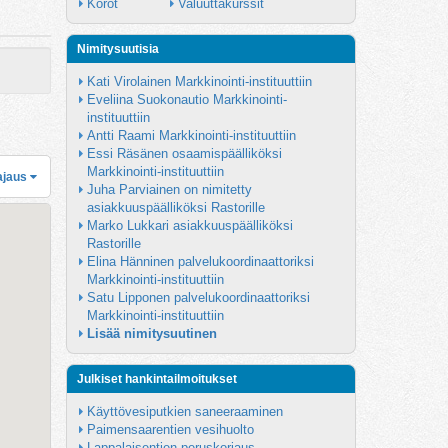
Korot
Valuuttakurssit
Nimitysuutisia
Kati Virolainen Markkinointi-instituuttiin
Eveliina Suokonautio Markkinointi-
instituuttiin
Antti Raami Markkinointi-instituuttiin
Essi Räsänen osaamispäälliköksi 
Markkinointi-instituuttiin
ajaus
Juha Parviainen on nimitetty 
asiakkuuspäälliköksi Rastorille
Marko Lukkari asiakkuuspäälliköksi 
Rastorille
Elina Hänninen palvelukoordinaattoriksi 
Markkinointi-instituuttiin
Satu Lipponen palvelukoordinaattoriksi 
Markkinointi-instituuttiin
Lisää nimitysuutinen
Julkiset hankintailmoitukset
Käyttövesiputkien saneeraaminen
Paimensaarentien vesihuolto
Lappalaisentien peruskorjaus