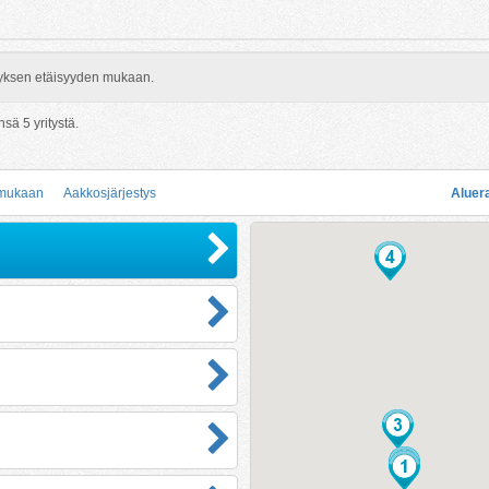
rityksen etäisyyden mukaan.
ensä
5
yritystä.
 mukaan
Aakkosjärjestys
Aluer