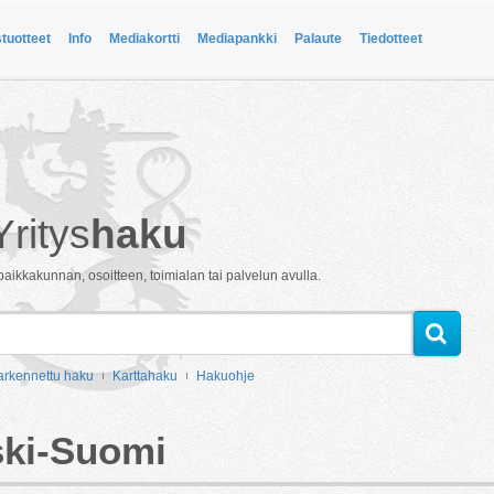
stuotteet
Info
Mediakortti
Mediapankki
Palaute
Tiedotteet
Yritys
haku
paikkakunnan, osoitteen, toimialan tai palvelun avulla.
arkennettu haku
Karttahaku
Hakuohje
ski-Suomi