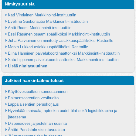
Nimitysuutisia
Kati Virolainen Markkinointi-instituuttiin
Eveliina Suokonautio Markkinointi-instituuttiin
Antti Raami Markkinointi-instituuttiin
Essi Räsänen osaamispäälliköksi Markkinointi-instituuttiin
Juha Parviainen on nimitetty asiakkuuspäälliköksi Rastorille
Marko Lukkari asiakkuuspäälliköksi Rastorille
Elina Hänninen palvelukoordinaattoriksi Markkinointi-instituuttiin
Satu Lipponen palvelukoordinaattoriksi Markkinointi-instituuttiin
Lisää nimitysuutinen
Julkiset hankintailmoitukset
Käyttövesiputkien saneeraaminen
Paimensaarentien vesihuolto
Lappalaisentien peruskorjaus
Hyvinkään sairaala, apteekin uudet tilat sekä logistiikkapiha ja 
jäteasema
Dispersiovesijärjestelmän uusinta
Ähtäri Pandatalo sisustusurakka