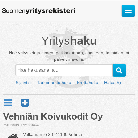
Avaa
valik
Yritys
haku
Hae yritystietoja nimen, paikkakunnan, osoitteen, toimialan tai
palvelun avulla.
Sijaintisi
Tarkennettu haku
Karttahaku
Hakuohje
Vehniän Koivukodit Oy
Y-tunnus 1769004-4
Valkamantie 28, 41180 Vehniä