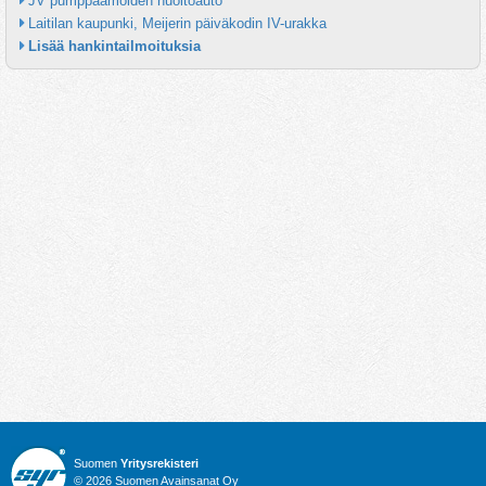
JV pumppaamoiden huoltoauto
Laitilan kaupunki, Meijerin päiväkodin IV-urakka
Lisää hankintailmoituksia
Suomen
Yritysrekisteri
© 2026 Suomen Avainsanat Oy