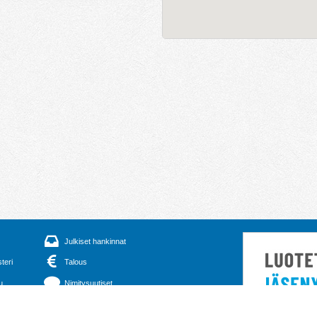
Julkiset hankinnat
steri
Talous
u
Nimitysuutiset