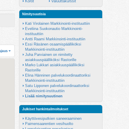
Korot
Valuuttakurssit
Nimitysuutisia
Kati Virolainen Markkinointi-instituuttiin
Eveliina Suokonautio Markkinointi-
instituuttiin
Antti Raami Markkinointi-instituuttiin
Essi Räsänen osaamispäälliköksi 
Markkinointi-instituuttiin
ajaus
Juha Parviainen on nimitetty 
asiakkuuspäälliköksi Rastorille
Marko Lukkari asiakkuuspäälliköksi 
Rastorille
Elina Hänninen palvelukoordinaattoriksi 
Markkinointi-instituuttiin
Satu Lipponen palvelukoordinaattoriksi 
Markkinointi-instituuttiin
Lisää nimitysuutinen
Julkiset hankintailmoitukset
Käyttövesiputkien saneeraaminen
Paimensaarentien vesihuolto
Lappalaisentien peruskorjaus