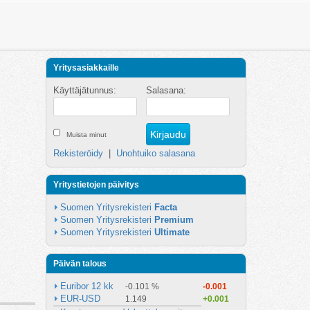
Yritysasiakkaille
Käyttäjätunnus:
Salasana:
Muista minut
Rekisteröidy
|
Unohtuiko salasana
Yritystietojen päivitys
Suomen Yritysrekisteri 
Facta
Suomen Yritysrekisteri 
Premium
Suomen Yritysrekisteri 
Ultimate
Päivän talous
Euribor 12 kk
-0.101 %
-0.001
EUR-USD
1.149
+0.001