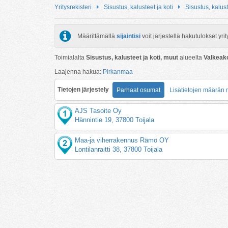
Yritysrekisteri
Sisustus, kalusteet ja koti
Sisustus, kalust
Määrittämällä
sijaintisi
voit järjestellä hakutulokset y
Toimialalta
Sisustus, kalusteet ja koti, muut
alueelta
Valkeak
Laajenna hakua:
Pirkanmaa
Tietojen järjestely
Parhaat osumat
Lisätietojen määrän
AJS Tasoite Oy
Hännintie 19, 37800 Toijala
Maa-ja viherrakennus Rämö OY
Lontilanraitti 38, 37800 Toijala