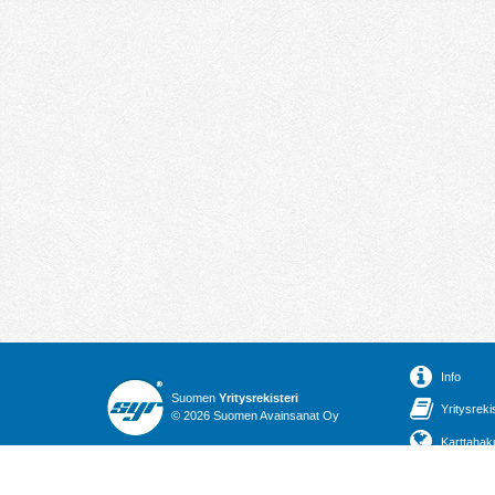
Info
Suomen
Yritysrekisteri
Yritysreki
© 2026 Suomen Avainsanat Oy
Karttahak