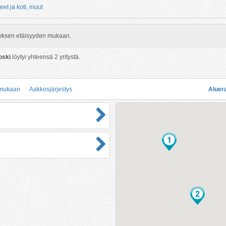
eet ja koti, muut
rityksen etäisyyden mukaan.
oski
löytyi yhteensä
2
yritystä.
 mukaan
Aakkosjärjestys
Aluer