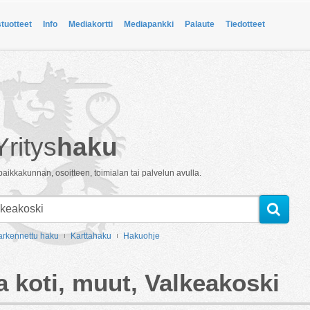
stuotteet
Info
Mediakortti
Mediapankki
Palaute
Tiedotteet
Yritys
haku
paikkakunnan, osoitteen, toimialan tai palvelun avulla.
arkennettu haku
Karttahaku
Hakuohje
a koti, muut, Valkeakoski