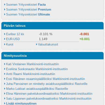
Suomen Yritysrekisteri 
Facta
Suomen Yritysrekisteri 
Premium
Suomen Yritysrekisteri 
Ultimate
Päivän talous
-0.101 %
-0.001
Euribor 12 kk
1.149
+0.001
EUR-USD
Korot
Valuuttakurssit
Nimitysuutisia
Kati Virolainen Markkinointi-instituuttiin
Eveliina Suokonautio Markkinointi-instituuttiin
Antti Raami Markkinointi-instituuttiin
Essi Räsänen osaamispäälliköksi Markkinointi-instituuttiin
Juha Parviainen on nimitetty asiakkuuspäälliköksi Rastorille
Marko Lukkari asiakkuuspäälliköksi Rastorille
Elina Hänninen palvelukoordinaattoriksi Markkinointi-instituuttiin
Satu Lipponen palvelukoordinaattoriksi Markkinointi-instituuttiin
Lisää nimitysuutinen