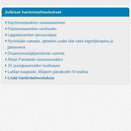
Julkiset hankintailmoitukset
Käyttövesiputkien saneeraaminen
Paimensaarentien vesihuolto
Lappalaisentien peruskorjaus
Hyvinkään sairaala, apteekin uudet tilat sekä logistiikkapiha ja 
jäteasema
Dispersiovesijärjestelmän uusinta
Ähtäri Pandatalo sisustusurakka
JV pumppaamoiden huoltoauto
Laitilan kaupunki, Meijerin päiväkodin IV-urakka
Lisää hankintailmoituksia