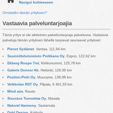
Navigoi kohteeseen
Omistatko tämän yrityksen?
Vastaavia palveluntarjoajia
Tämä yritys ei ole aktiivinen palveluntarjoaja palvelussa. Vastaavia
palveluja tämän yrityksen lähellä tarjoavat seuraavat yritykset:
Pienet Sydämet
, Vantaa, 111,94 km
Suunnittelutoimisto Porkkana Oy
, Espoo, 122,62 km
Ekberg Roope Tmi
, Kirkkonummi, 125,78 km
Galerie Donner Ab
, Helsinki, 126,95 km
Posliini-Pirtti Oy
, Muurame, 138,98 km
Veikkolan RST Oy
, Pilpala, 6 461,93 km
Mind aim
, Rautio
Sisustus Tunnelma Oy
, Masala
Natural Harmony
, Sastamala
Dahl Design
, Kokkola