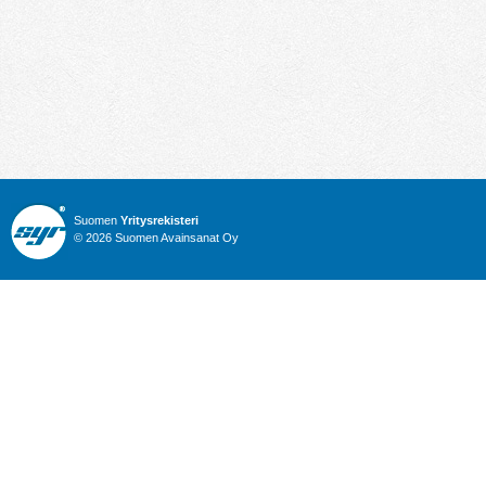
Suomen
Yritysrekisteri
© 2026 Suomen Avainsanat Oy
Info
Julkiset hankinnat
Yritysrekisteri
Talous
Karttahaku
Nimitysuutiset