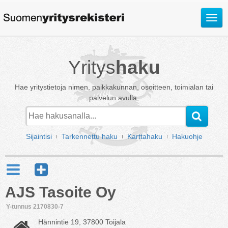
Avaa
valik
Yritys
haku
Hae yritystietoja nimen, paikkakunnan, osoitteen, toimialan tai
palvelun avulla.
Sijaintisi
Tarkennettu haku
Karttahaku
Hakuohje
AJS Tasoite Oy
Y-tunnus 2170830-7
Hännintie 19, 37800 Toijala