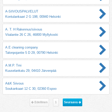
A-SIIVOUSPALVELUT
Kontulankaari 2 G 198, 00940 Helsinki
A. T. H Rakennus/siivous
Viialantie 26 C 26, 46800 Myllykoski
A.E cleaning company
Talonpojantie 5 D 29, 00790 Helsinki
A.M.P. Tmi
Kuuselankatu 29, 04410 Järvenpää
A&K Siivous
Soukankaari 12 C 30, 02360 Espoo
Edellinen
1
Seuraava 