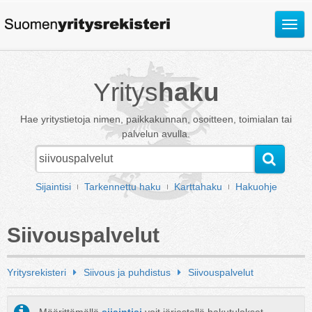
Avaa
valik
Yritys
haku
Hae yritystietoja nimen, paikkakunnan, osoitteen, toimialan tai
palvelun avulla.
Sijaintisi
Tarkennettu haku
Karttahaku
Hakuohje
Siivouspalvelut
Yritysrekisteri
Siivous ja puhdistus
Siivouspalvelut