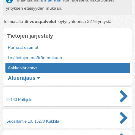
Määrittämällä
sijaintisi
voit järjestellä hakutulokset
yrityksen etäisyyden mukaan.
Toimialalta
Siivouspalvelut
löytyi yhteensä
3276
yritystä.
Tietojen järjestely
Parhaat osumat
Lisätietojen määrän mukaan
Aakkosjärjestys
Aluerajaus
92140 Pattijoki
Suosillantie 10, 15270 Kukkila