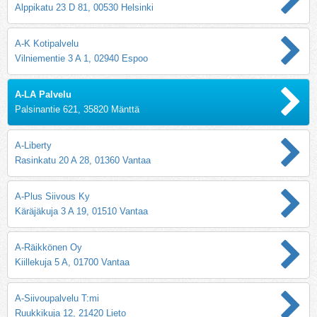
Alppikatu 23 D 81, 00530 Helsinki
A-K Kotipalvelu
Vilniementie 3 A 1, 02940 Espoo
A-LA Palvelu
Palsinantie 621, 35820 Mänttä
A-Liberty
Rasinkatu 20 A 28, 01360 Vantaa
A-Plus Siivous Ky
Käräjäkuja 3 A 19, 01510 Vantaa
A-Räikkönen Oy
Kiillekuja 5 A, 01700 Vantaa
A-Siivoupalvelu T:mi
Ruukkikuja 12, 21420 Lieto