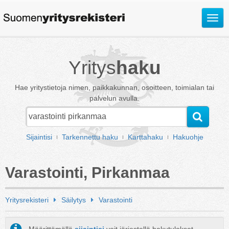
Avaa
valik
Yritys
haku
Hae yritystietoja nimen, paikkakunnan, osoitteen, toimialan tai
palvelun avulla.
Sijaintisi
Tarkennettu haku
Karttahaku
Hakuohje
Varastointi, Pirkanmaa
Yritysrekisteri
Säilytys
Varastointi