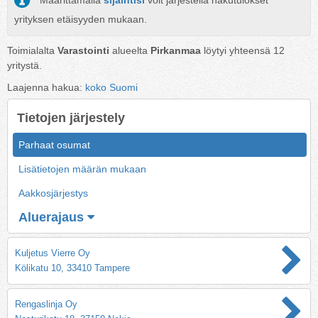
Määrittämällä
sijaintisi
voit järjestellä hakutulokset
yrityksen etäisyyden mukaan.
Toimialalta
Varastointi
alueelta
Pirkanmaa
löytyi yhteensä
12
yritystä.
Laajenna hakua:
koko Suomi
Tietojen järjestely
Parhaat osumat
Lisätietojen määrän mukaan
Aakkosjärjestys
Aluerajaus
Kuljetus Vierre Oy
Kölikatu 10, 33410 Tampere
Rengaslinja Oy