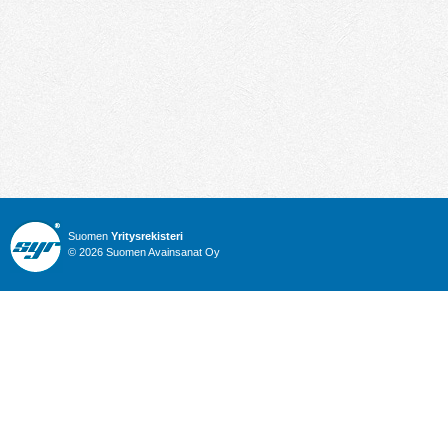
Suomen
Yritysrekisteri
© 2026 Suomen Avainsanat Oy
Info
Julkiset hankinnat
Yritysrekisteri
Talous
Karttahaku
Nimitysuutiset