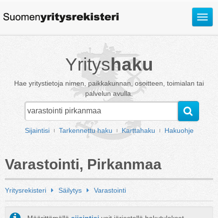
Avaa
valik
Yritys
haku
Hae yritystietoja nimen, paikkakunnan, osoitteen, toimialan tai
palvelun avulla.
Sijaintisi
Tarkennettu haku
Karttahaku
Hakuohje
Varastointi, Pirkanmaa
Yritysrekisteri
Säilytys
Varastointi