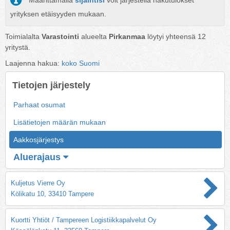
Määrittämällä
sijaintisi
voit järjestellä hakutulokset
yrityksen etäisyyden mukaan.
Toimialalta
Varastointi
alueelta
Pirkanmaa
löytyi yhteensä
12
yritystä.
Laajenna hakua:
koko Suomi
Tietojen järjestely
Parhaat osumat
Lisätietojen määrän mukaan
Aakkosjärjestys
Aluerajaus
Kuljetus Vierre Oy
Kölikatu 10, 33410 Tampere
Kuortti Yhtiöt / Tampereen Logistiikkapalvelut Oy