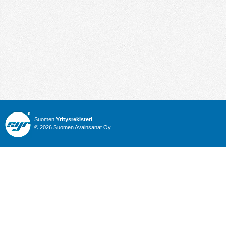
Suomen
Yritysrekisteri
© 2026 Suomen Avainsanat Oy
Info
Julkiset hankinnat
Yritysrekisteri
Talous
Karttahaku
Nimitysuutiset