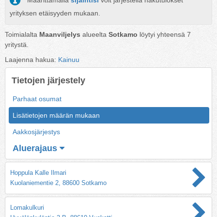
Määrittämällä
sijaintisi
voit järjestellä hakutulokset
yrityksen etäisyyden mukaan.
Toimialalta
Maanviljelys
alueelta
Sotkamo
löytyi yhteensä
7
yritystä.
Laajenna hakua:
Kainuu
Tietojen järjestely
Parhaat osumat
Lisätietojen määrän mukaan
Aakkosjärjestys
Aluerajaus
Hoppula Kalle Ilmari
Kuolaniementie 2, 88600 Sotkamo
Lomakulkuri