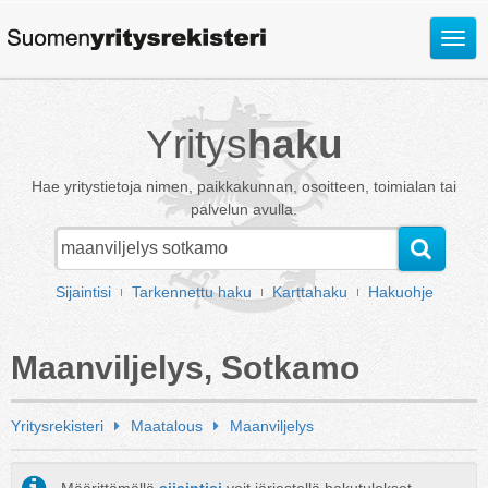
Avaa
valik
Yritys
haku
Hae yritystietoja nimen, paikkakunnan, osoitteen, toimialan tai
palvelun avulla.
Sijaintisi
Tarkennettu haku
Karttahaku
Hakuohje
Maanviljelys, Sotkamo
Yritysrekisteri
Maatalous
Maanviljelys