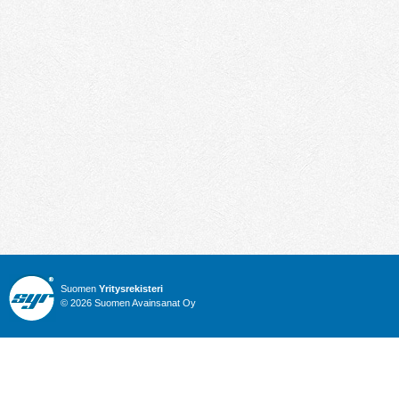
Suomen
Yritysrekisteri
© 2026 Suomen Avainsanat Oy
Info
Julkiset hankinnat
Yritysrekisteri
Talous