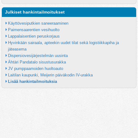
Julkiset hankintailmoitukset
Käyttövesiputkien saneeraaminen
Paimensaarentien vesihuolto
Lappalaisentien peruskorjaus
Hyvinkään sairaala, apteekin uudet tilat sekä logistiikkapiha ja 
jäteasema
Dispersiovesijärjestelmän uusinta
Ähtäri Pandatalo sisustusurakka
JV pumppaamoiden huoltoauto
Laitilan kaupunki, Meijerin päiväkodin IV-urakka
Lisää hankintailmoituksia