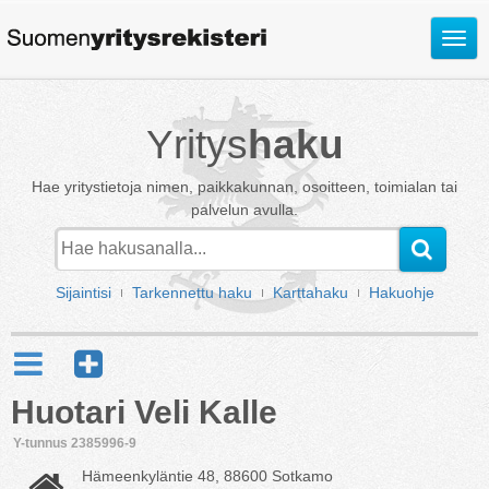
Avaa
valik
Yritys
haku
Hae yritystietoja nimen, paikkakunnan, osoitteen, toimialan tai
palvelun avulla.
Sijaintisi
Tarkennettu haku
Karttahaku
Hakuohje
Huotari Veli Kalle
Y-tunnus 2385996-9
Hämeenkyläntie 48, 88600 Sotkamo