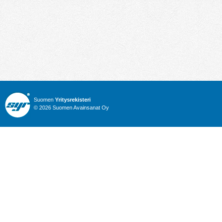
Suomen
Yritysrekisteri
© 2026 Suomen Avainsanat Oy
Info
Julkiset hankinnat
Yritysrekisteri
Talous
Karttahaku
Nimitysuutiset