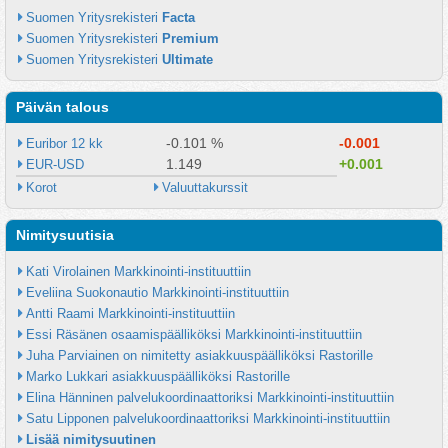
Suomen Yritysrekisteri 
Facta
Suomen Yritysrekisteri 
Premium
Suomen Yritysrekisteri 
Ultimate
Päivän talous
-0.101 %
-0.001
Euribor 12 kk
1.149
+0.001
EUR-USD
Korot
Valuuttakurssit
Nimitysuutisia
Kati Virolainen Markkinointi-instituuttiin
Eveliina Suokonautio Markkinointi-instituuttiin
Antti Raami Markkinointi-instituuttiin
Essi Räsänen osaamispäälliköksi Markkinointi-instituuttiin
Juha Parviainen on nimitetty asiakkuuspäälliköksi Rastorille
Marko Lukkari asiakkuuspäälliköksi Rastorille
Elina Hänninen palvelukoordinaattoriksi Markkinointi-instituuttiin
Satu Lipponen palvelukoordinaattoriksi Markkinointi-instituuttiin
Lisää nimitysuutinen