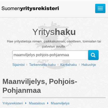
Avaa
valik
Yritys
haku
Hae yritystietoja nimen, paikkakunnan, osoitteen, toimialan tai
palvelun avulla.
Sijaintisi
Tarkennettu haku
Karttahaku
Hakuohje
Maanviljelys, Pohjois-
Pohjanmaa
Yritysrekisteri
Maatalous
Maanviljelys