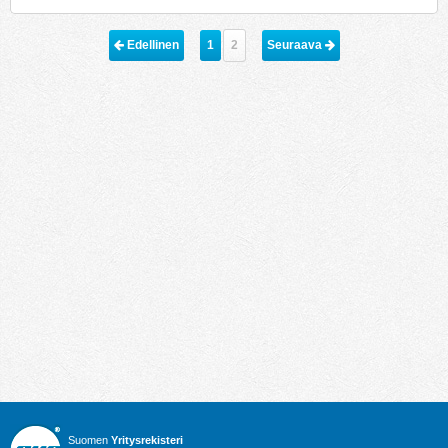
 Edellinen
1
2
Seuraava 
Suomen
Yritysrekisteri