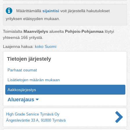
Määrittämällä
sijaintisi
voit järjestellä hakutulokset
yrityksen etäisyyden mukaan.
Toimialalta
Maanviljelys
alueelta
Pohjois-Pohjanmaa
löytyi
yhteensä
166
yritystä.
Laajenna hakua:
koko Suomi
Tietojen järjestely
Parhaat osumat
Lisätietojen määrän mukaan
Aakkosjärjestys
Aluerajaus
High Grade Service Tyrnävä Oy
Ängesleväntie 33 A, 91800 Tyrnävä