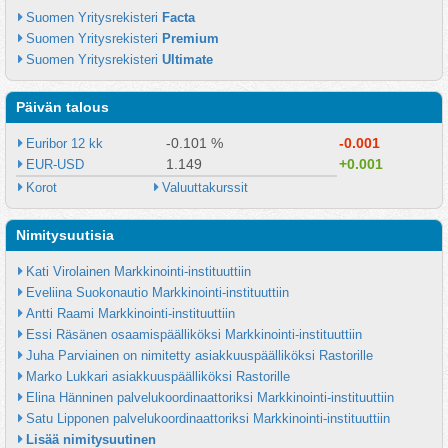
Suomen Yritysrekisteri 
Facta
Suomen Yritysrekisteri 
Premium
Suomen Yritysrekisteri 
Ultimate
Päivän talous
-0.101 %
-0.001
Euribor 12 kk
1.149
+0.001
EUR-USD
Korot
Valuuttakurssit
Nimitysuutisia
Kati Virolainen Markkinointi-instituuttiin
Eveliina Suokonautio Markkinointi-instituuttiin
Antti Raami Markkinointi-instituuttiin
Essi Räsänen osaamispäälliköksi Markkinointi-instituuttiin
Juha Parviainen on nimitetty asiakkuuspäälliköksi Rastorille
Marko Lukkari asiakkuuspäälliköksi Rastorille
Elina Hänninen palvelukoordinaattoriksi Markkinointi-instituuttiin
Satu Lipponen palvelukoordinaattoriksi Markkinointi-instituuttiin
Lisää nimitysuutinen