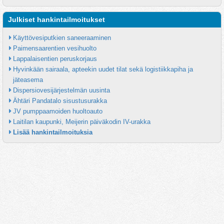
Julkiset hankintailmoitukset
Käyttövesiputkien saneeraaminen
Paimensaarentien vesihuolto
Lappalaisentien peruskorjaus
Hyvinkään sairaala, apteekin uudet tilat sekä logistiikkapiha ja 
jäteasema
Dispersiovesijärjestelmän uusinta
Ähtäri Pandatalo sisustusurakka
JV pumppaamoiden huoltoauto
Laitilan kaupunki, Meijerin päiväkodin IV-urakka
Lisää hankintailmoituksia