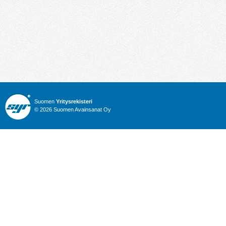
Suomen
Yritysrekisteri
© 2026 Suomen Avainsanat Oy
Info
Julkiset hankinnat
Yritysrekisteri
Talous
Karttahaku
Nimitysuutiset