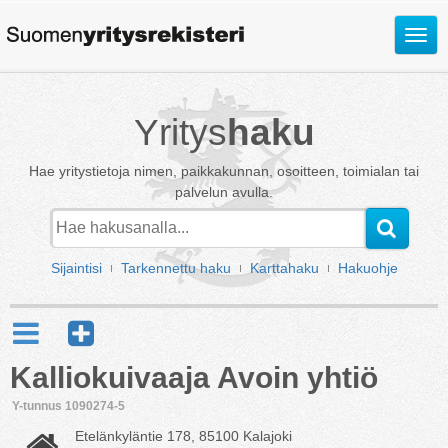
Avaa
valik
Yritys
haku
Hae yritystietoja nimen, paikkakunnan, osoitteen, toimialan tai
palvelun avulla.
Sijaintisi
Tarkennettu haku
Karttahaku
Hakuohje
Kalliokuivaaja Avoin yhtiö
Y-tunnus 1090274-5
Etelänkyläntie 178, 85100 Kalajoki