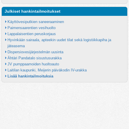
Julkiset hankintailmoitukset
Käyttövesiputkien saneeraaminen
Paimensaarentien vesihuolto
Lappalaisentien peruskorjaus
Hyvinkään sairaala, apteekin uudet tilat sekä logistiikkapiha ja 
jäteasema
Dispersiovesijärjestelmän uusinta
Ähtäri Pandatalo sisustusurakka
JV pumppaamoiden huoltoauto
Laitilan kaupunki, Meijerin päiväkodin IV-urakka
Lisää hankintailmoituksia