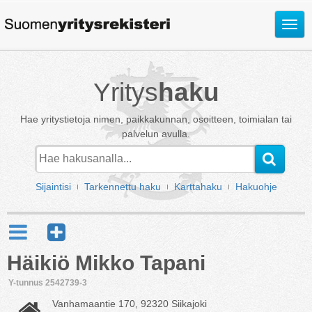
Avaa
valik
Yritys
haku
Hae yritystietoja nimen, paikkakunnan, osoitteen, toimialan tai
palvelun avulla.
Sijaintisi
Tarkennettu haku
Karttahaku
Hakuohje
Häikiö Mikko Tapani
Y-tunnus 2542739-3
Vanhamaantie 170, 92320 Siikajoki