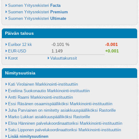
Suomen Yritysrekisteri 
Facta
Suomen Yritysrekisteri 
Premium
Suomen Yritysrekisteri 
Ultimate
Päivän talous
-0.101 %
-0.001
Euribor 12 kk
1.149
+0.001
EUR-USD
Korot
Valuuttakurssit
Nimitysuutisia
Kati Virolainen Markkinointi-instituuttiin
Eveliina Suokonautio Markkinointi-instituuttiin
Antti Raami Markkinointi-instituuttiin
Essi Räsänen osaamispäälliköksi Markkinointi-instituuttiin
Juha Parviainen on nimitetty asiakkuuspäälliköksi Rastorille
Marko Lukkari asiakkuuspäälliköksi Rastorille
Elina Hänninen palvelukoordinaattoriksi Markkinointi-instituuttiin
Satu Lipponen palvelukoordinaattoriksi Markkinointi-instituuttiin
Lisää nimitysuutinen