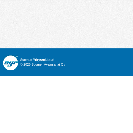
Suomen
Yritysrekisteri
© 2026 Suomen Avainsanat Oy
Info
Julkiset hankinnat
Yritysrekisteri
Talous
Karttahaku
Nimitysuutiset