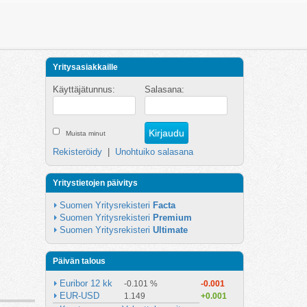
Yritysasiakkaille
Käyttäjätunnus:
Salasana:
Muista minut
Rekisteröidy
|
Unohtuiko salasana
Yritystietojen päivitys
Suomen Yritysrekisteri 
Facta
Suomen Yritysrekisteri 
Premium
Suomen Yritysrekisteri 
Ultimate
Päivän talous
Euribor 12 kk
-0.101 %
-0.001
EUR-USD
1.149
+0.001