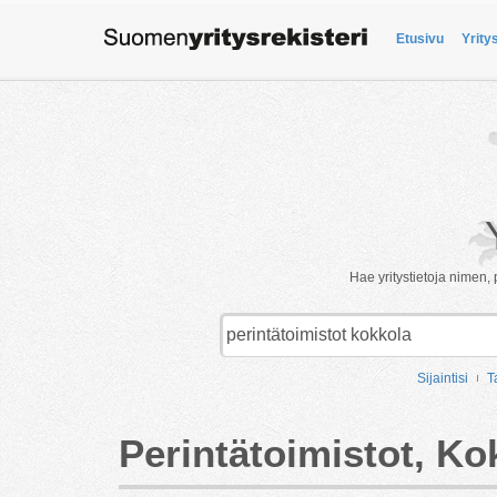
Etusivu
Yrity
Hae yritystietoja nimen, 
Sijaintisi
T
Perintätoimistot, Ko