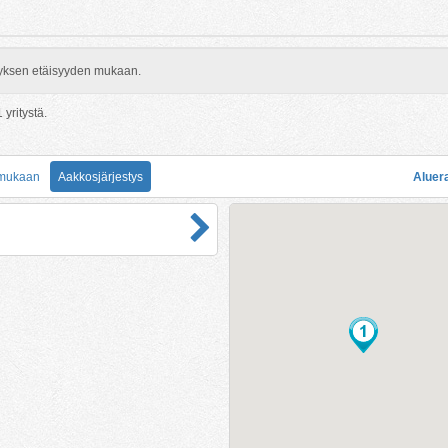
rityksen etäisyyden mukaan.
1
yritystä.
 mukaan
Aakkosjärjestys
Aluer