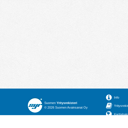
Info
Suomen
Yritysrekisteri
Yritysreki
© 2026 Suomen Avainsanat Oy
Karttahak