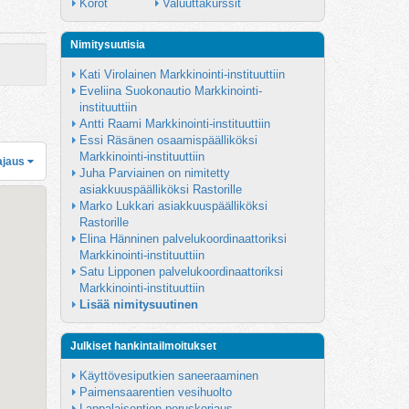
Korot
Valuuttakurssit
Nimitysuutisia
Kati Virolainen Markkinointi-instituuttiin
Eveliina Suokonautio Markkinointi-
instituuttiin
Antti Raami Markkinointi-instituuttiin
Essi Räsänen osaamispäälliköksi 
Markkinointi-instituuttiin
ajaus
Juha Parviainen on nimitetty 
asiakkuuspäälliköksi Rastorille
Marko Lukkari asiakkuuspäälliköksi 
Rastorille
Elina Hänninen palvelukoordinaattoriksi 
Markkinointi-instituuttiin
Satu Lipponen palvelukoordinaattoriksi 
Markkinointi-instituuttiin
Lisää nimitysuutinen
Julkiset hankintailmoitukset
Käyttövesiputkien saneeraaminen
Paimensaarentien vesihuolto
Lappalaisentien peruskorjaus