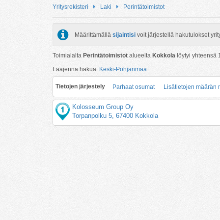
Yritysrekisteri
Laki
Perintätoimistot
Määrittämällä
sijaintisi
voit järjestellä hakutulokset y
Toimialalta
Perintätoimistot
alueelta
Kokkola
löytyi yhteensä
Laajenna hakua:
Keski-Pohjanmaa
Tietojen järjestely
Parhaat osumat
Lisätietojen määrän
Kolosseum Group Oy
Torpanpolku 5, 67400 Kokkola