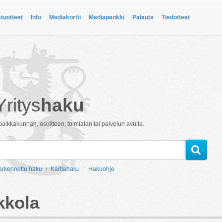
stuotteet
Info
Mediakortti
Mediapankki
Palaute
Tiedotteet
Yritys
haku
paikkakunnan, osoitteen, toimialan tai palvelun avulla.
arkennettu haku
Karttahaku
Hakuohje
kkola