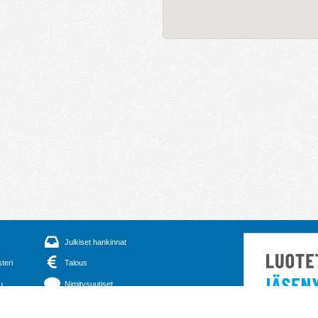
Julkiset hankinnat
steri
Talous
u
Nimitysuutiset