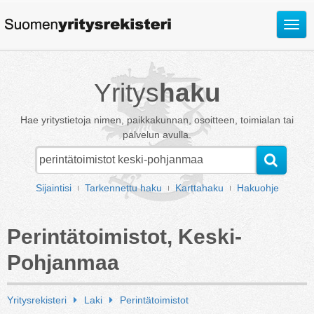
Avaa
valik
Yritys
haku
Hae yritystietoja nimen, paikkakunnan, osoitteen, toimialan tai
palvelun avulla.
Sijaintisi
Tarkennettu haku
Karttahaku
Hakuohje
Perintätoimistot, Keski-
Pohjanmaa
Yritysrekisteri
Laki
Perintätoimistot