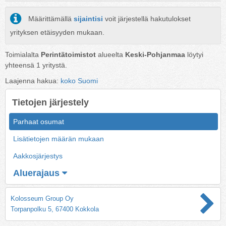
Määrittämällä
sijaintisi
voit järjestellä hakutulokset
yrityksen etäisyyden mukaan.
Toimialalta
Perintätoimistot
alueelta
Keski-Pohjanmaa
löytyi
yhteensä
1
yritystä.
Laajenna hakua:
koko Suomi
Tietojen järjestely
Parhaat osumat
Lisätietojen määrän mukaan
Aakkosjärjestys
Aluerajaus
Kolosseum Group Oy
Torpanpolku 5, 67400 Kokkola