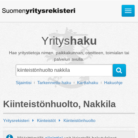
Avaa
valik
Yritys
haku
Hae yritystietoja nimen, paikkakunnan, osoitteen, toimialan tai
palvelun avulla.
Sijaintisi
Tarkennettu haku
Karttahaku
Hakuohje
Kiinteistönhuolto, Nakkila
Yritysrekisteri
Kiinteistöt
Kiinteistönhuolto