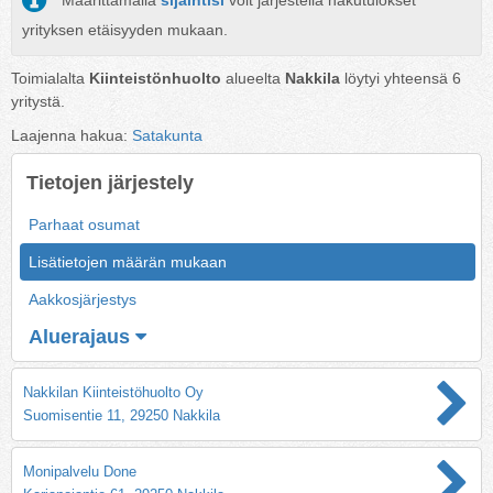
Määrittämällä
sijaintisi
voit järjestellä hakutulokset
yrityksen etäisyyden mukaan.
Toimialalta
Kiinteistönhuolto
alueelta
Nakkila
löytyi yhteensä
6
yritystä.
Laajenna hakua:
Satakunta
Tietojen järjestely
Parhaat osumat
Lisätietojen määrän mukaan
Aakkosjärjestys
Aluerajaus
Nakkilan Kiinteistöhuolto Oy
Suomisentie 11, 29250 Nakkila
Monipalvelu Done