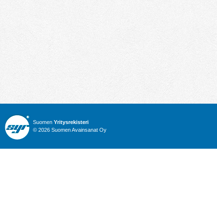
Suomen
Yritysrekisteri
© 2026 Suomen Avainsanat Oy
Info
Julkiset hankinnat
Yritysrekisteri
Talous
Karttahaku
Nimitysuutiset