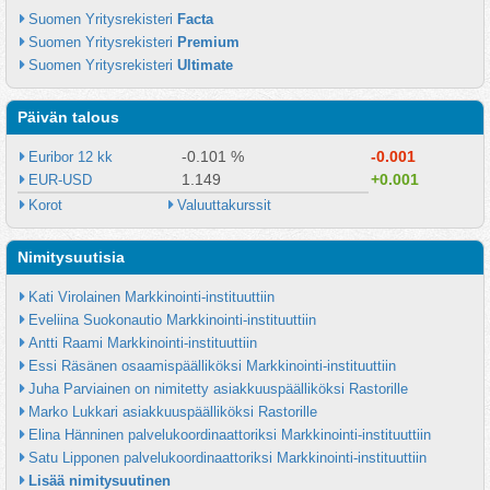
Suomen Yritysrekisteri 
Facta
Suomen Yritysrekisteri 
Premium
Suomen Yritysrekisteri 
Ultimate
Päivän talous
-0.101 %
-0.001
Euribor 12 kk
1.149
+0.001
EUR-USD
Korot
Valuuttakurssit
Nimitysuutisia
Kati Virolainen Markkinointi-instituuttiin
Eveliina Suokonautio Markkinointi-instituuttiin
Antti Raami Markkinointi-instituuttiin
Essi Räsänen osaamispäälliköksi Markkinointi-instituuttiin
Juha Parviainen on nimitetty asiakkuuspäälliköksi Rastorille
Marko Lukkari asiakkuuspäälliköksi Rastorille
Elina Hänninen palvelukoordinaattoriksi Markkinointi-instituuttiin
Satu Lipponen palvelukoordinaattoriksi Markkinointi-instituuttiin
Lisää nimitysuutinen