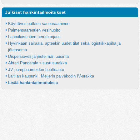
Julkiset hankintailmoitukset
Käyttövesiputkien saneeraaminen
Paimensaarentien vesihuolto
Lappalaisentien peruskorjaus
Hyvinkään sairaala, apteekin uudet tilat sekä logistiikkapiha ja 
jäteasema
Dispersiovesijärjestelmän uusinta
Ähtäri Pandatalo sisustusurakka
JV pumppaamoiden huoltoauto
Laitilan kaupunki, Meijerin päiväkodin IV-urakka
Lisää hankintailmoituksia