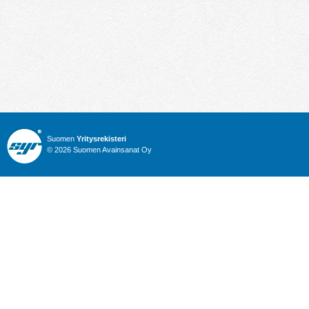
Suomen
Yritysrekisteri
© 2026 Suomen Avainsanat Oy
Info
Julkiset hankinnat
Yritysrekisteri
Talous
Karttahaku
Nimitysuutiset