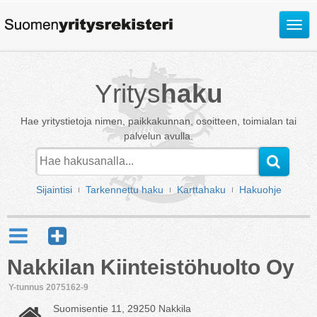
Avaa
valik
Yritys
haku
Hae yritystietoja nimen, paikkakunnan, osoitteen, toimialan tai
palvelun avulla.
Sijaintisi
Tarkennettu haku
Karttahaku
Hakuohje
Nakkilan Kiinteistöhuolto Oy
Y-tunnus 2075162-9
Suomisentie 11, 29250 Nakkila