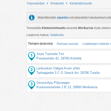
Yritysrekisteri
Kiinteistöt
Kiinteistönhuolto
Määrittämällä
sijaintisi
voit järjestellä hakutulokset y
Toimialalta
Kiinteistönhuolto
alueelta
Merikarvia
löytyi yhtee
Laajenna hakua:
Satakunta
Tietojen järjestely
Parhaat osumat
Lisätietojen määrän
Jouni Tuomela Tmi
Pooskerintie 42, 29760 Köörtilä
Lankosken Välppä Avoin yhtiö
Tarhaajantie 5 C O Starck Ari, 29790 Tuorila
SiivousApu Pölysieppo
Koulumestarintie 2 B 13, 29900 Merikarvia