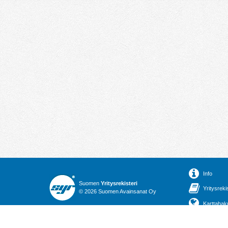
Info
Suomen
Yritysrekisteri
Yritysreki
© 2026 Suomen Avainsanat Oy
Karttahak