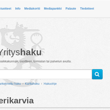
stuotteet
Info
Mediakortti
Mediapankki
Palaute
Tiedotteet
Yritys
haku
paikkakunnan, osoitteen, toimialan tai palvelun avulla.
arkennettu haku
Karttahaku
Hakuohje
erikarvia