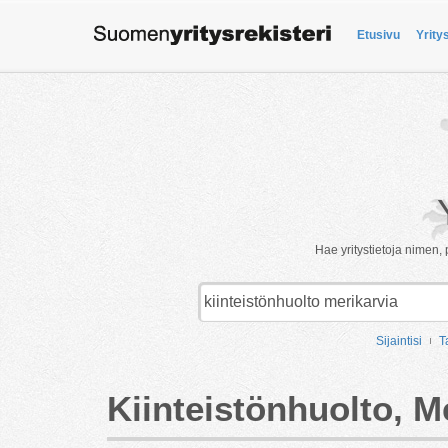
Etusivu
Yrity
Hae yritystietoja nimen, 
Sijaintisi
T
Kiinteistönhuolto, M