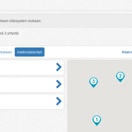
rityksen etäisyyden mukaan.
nsä
3
yritystä.
 mukaan
Aakkosjärjestys
Aluer