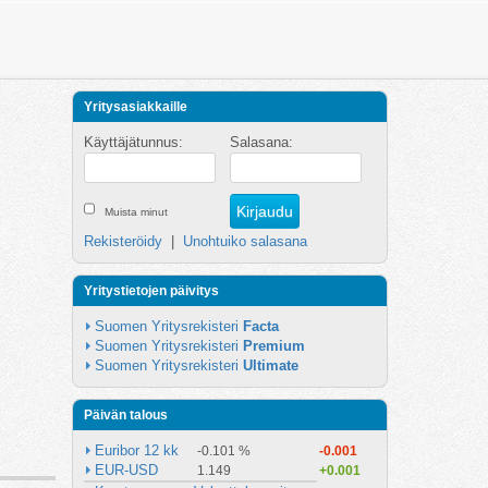
Yritysasiakkaille
Käyttäjätunnus:
Salasana:
Muista minut
Rekisteröidy
|
Unohtuiko salasana
Yritystietojen päivitys
Suomen Yritysrekisteri 
Facta
Suomen Yritysrekisteri 
Premium
Suomen Yritysrekisteri 
Ultimate
Päivän talous
Euribor 12 kk
-0.101 %
-0.001
EUR-USD
1.149
+0.001