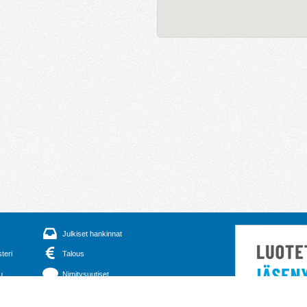
Julkiset hankinnat
steri
Talous
u
Nimitysuutiset