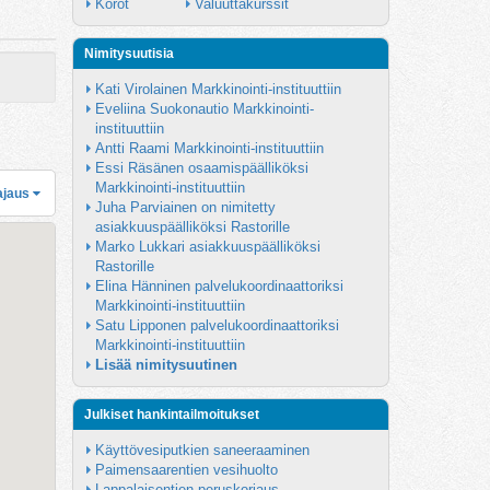
Korot
Valuuttakurssit
Nimitysuutisia
Kati Virolainen Markkinointi-instituuttiin
Eveliina Suokonautio Markkinointi-
instituuttiin
Antti Raami Markkinointi-instituuttiin
Essi Räsänen osaamispäälliköksi 
Markkinointi-instituuttiin
ajaus
Juha Parviainen on nimitetty 
asiakkuuspäälliköksi Rastorille
Marko Lukkari asiakkuuspäälliköksi 
Rastorille
Elina Hänninen palvelukoordinaattoriksi 
Markkinointi-instituuttiin
Satu Lipponen palvelukoordinaattoriksi 
Markkinointi-instituuttiin
Lisää nimitysuutinen
Julkiset hankintailmoitukset
Käyttövesiputkien saneeraaminen
Paimensaarentien vesihuolto
Lappalaisentien peruskorjaus