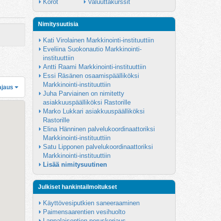
Korot
Valuuttakurssit
Nimitysuutisia
Kati Virolainen Markkinointi-instituuttiin
Eveliina Suokonautio Markkinointi-
instituuttiin
Antti Raami Markkinointi-instituuttiin
Essi Räsänen osaamispäälliköksi 
Markkinointi-instituuttiin
ajaus
Juha Parviainen on nimitetty 
asiakkuuspäälliköksi Rastorille
Marko Lukkari asiakkuuspäälliköksi 
Rastorille
Elina Hänninen palvelukoordinaattoriksi 
Markkinointi-instituuttiin
Satu Lipponen palvelukoordinaattoriksi 
Markkinointi-instituuttiin
Lisää nimitysuutinen
Julkiset hankintailmoitukset
Käyttövesiputkien saneeraaminen
Paimensaarentien vesihuolto
Lappalaisentien peruskorjaus