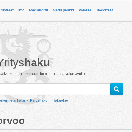
stuotteet
Info
Mediakortti
Mediapankki
Palaute
Tiedotteet
Yritys
haku
paikkakunnan, osoitteen, toimialan tai palvelun avulla.
arkennettu haku
Karttahaku
Hakuohje
orvoo