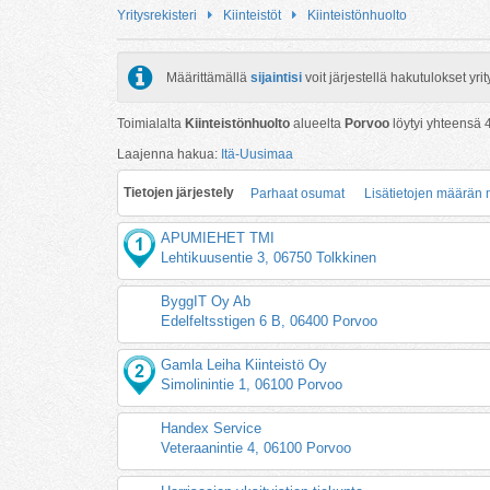
Yritysrekisteri
Kiinteistöt
Kiinteistönhuolto
Määrittämällä
sijaintisi
voit järjestellä hakutulokset y
Toimialalta
Kiinteistönhuolto
alueelta
Porvoo
löytyi yhteensä
Laajenna hakua:
Itä-Uusimaa
Tietojen järjestely
Parhaat osumat
Lisätietojen määrän
APUMIEHET TMI
Lehtikuusentie 3, 06750 Tolkkinen
ByggIT Oy Ab
Edelfeltsstigen 6 B, 06400 Porvoo
Gamla Leiha Kiinteistö Oy
Simolinintie 1, 06100 Porvoo
Handex Service
Veteraanintie 4, 06100 Porvoo