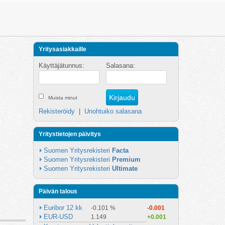
Yritysasiakkaille
Käyttäjätunnus:
Salasana:
Muista minut
Rekisteröidy
|
Unohtuiko salasana
Yritystietojen päivitys
Suomen Yritysrekisteri 
Facta
Suomen Yritysrekisteri 
Premium
Suomen Yritysrekisteri 
Ultimate
Päivän talous
Euribor 12 kk
-0.101 %
-0.001
EUR-USD
1.149
+0.001