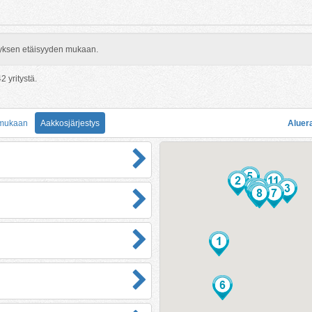
rityksen etäisyyden mukaan.
42
yritystä.
 mukaan
Aakkosjärjestys
Aluer