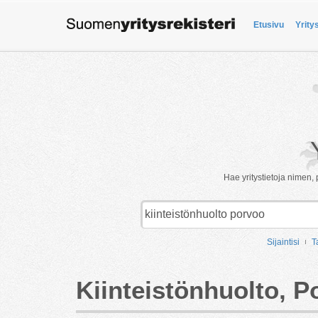
Etusivu
Yrity
Hae yritystietoja nimen, 
Sijaintisi
T
Kiinteistönhuolto, P