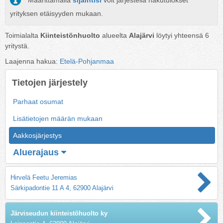
Määrittämällä
sijaintisi
voit järjestellä hakutulokset
yrityksen etäisyyden mukaan.
Toimialalta
Kiinteistönhuolto
alueelta
Alajärvi
löytyi yhteensä
6
yritystä.
Laajenna hakua:
Etelä-Pohjanmaa
Tietojen järjestely
Parhaat osumat
Lisätietojen määrän mukaan
Aakkosjärjestys
Aluerajaus
Hirvelä Feetu Jeremias
Särkipadontie 11 A 4, 62900 Alajärvi
Järviseudun kiinteistöhuolto ky