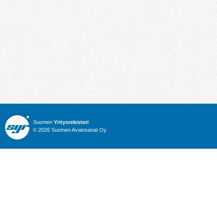
Suomen
Yritysrekisteri
© 2026 Suomen Avainsanat Oy
Info
Julkiset hankinnat
Yritysrekisteri
Talous
Karttahaku
Nimitysuutiset