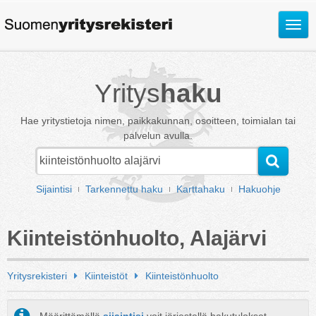
Avaa
valik
Yritys
haku
Hae yritystietoja nimen, paikkakunnan, osoitteen, toimialan tai
palvelun avulla.
Sijaintisi
Tarkennettu haku
Karttahaku
Hakuohje
Kiinteistönhuolto, Alajärvi
Yritysrekisteri
Kiinteistöt
Kiinteistönhuolto