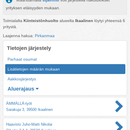
Määrittämällä
sijaintisi
voit järjestellä hakutulokset
yrityksen etäisyyden mukaan.
Toimialalta
Kiinteistönhuolto
alueelta
Ikaalinen
löytyi yhteensä
6
yritystä.
Laajenna hakua:
Pirkanmaa
Tietojen järjestely
Parhaat osumat
Lisätietojen määrän mukaan
Aakkosjärjestys
Aluerajaus
ÄMMÄLLÄ-työt
Sarakuja 3, 39500 Ikaalinen
Haavisto Juho-Matti Nikolai