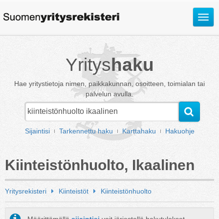
Avaa
valik
Yritys
haku
Hae yritystietoja nimen, paikkakunnan, osoitteen, toimialan tai
palvelun avulla.
Sijaintisi
Tarkennettu haku
Karttahaku
Hakuohje
Kiinteistönhuolto, Ikaalinen
Yritysrekisteri
Kiinteistöt
Kiinteistönhuolto