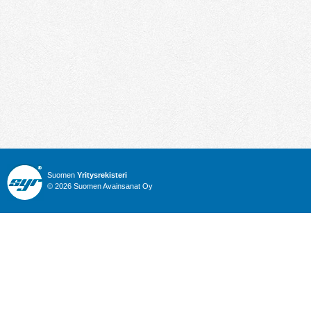
Suomen
Yritysrekisteri
© 2026 Suomen Avainsanat Oy
Info
Julkiset hankinnat
Yritysrekisteri
Talous
Karttahaku
Nimitysuutiset