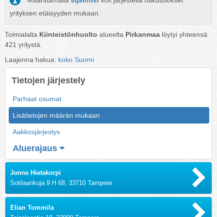
Määrittämällä
sijaintisi
voit järjestellä hakutulokset
yrityksen etäisyyden mukaan.
Toimialalta
Kiinteistönhuolto
alueelta
Pirkanmaa
löytyi yhteensä
421
yritystä.
Laajenna hakua:
koko Suomi
Tietojen järjestely
Parhaat osumat
Lisätietojen määrän mukaan
Aakkosjärjestys
Aluerajaus
Jonne Hietakorpi
Sotilaankuja 9 H 68, 33710 Tampere
Elian Tommila