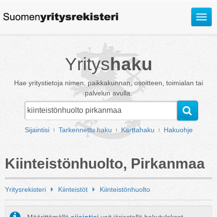
Avaa
valik
Yritys
haku
Hae yritystietoja nimen, paikkakunnan, osoitteen, toimialan tai
palvelun avulla.
Sijaintisi
Tarkennettu haku
Karttahaku
Hakuohje
Kiinteistönhuolto, Pirkanmaa
Yritysrekisteri
Kiinteistöt
Kiinteistönhuolto