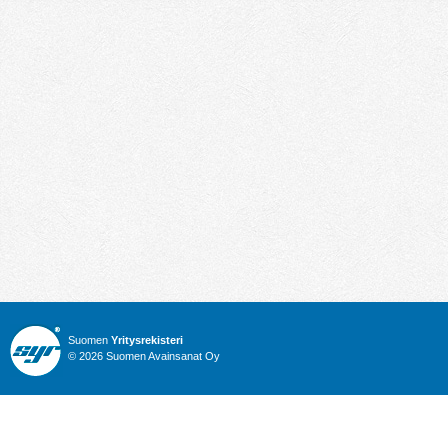
Suomen
Yritysrekisteri
© 2026 Suomen Avainsanat Oy
Info
Julkiset hankinnat
Yritysrekisteri
Talous