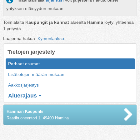
Määrittämällä
sijaintisi
voit järjestellä hakutulokset
yrityksen etäisyyden mukaan.
Toimialalta
Kaupungit ja kunnat
alueelta
Hamina
löytyi yhteensä
1
yritystä.
Laajenna hakua:
Kymenlaakso
Tietojen järjestely
Parhaat osumat
Lisätietojen määrän mukaan
Aakkosjärjestys
Aluerajaus
Haminan Kaupunki
Raatihuoneentori 1, 49400 Hamina