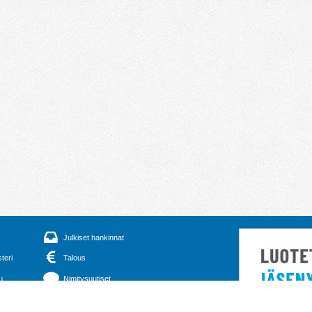
Julkiset hankinnat
steri
Talous
u
Nimitysuutiset