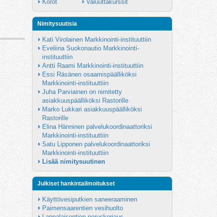
Korot
Valuuttakurssit
Nimitysuutisia
Kati Virolainen Markkinointi-instituuttiin
Eveliina Suokonautio Markkinointi-
instituuttiin
Antti Raami Markkinointi-instituuttiin
Essi Räsänen osaamispäälliköksi 
Markkinointi-instituuttiin
Juha Parviainen on nimitetty 
asiakkuuspäälliköksi Rastorille
Marko Lukkari asiakkuuspäälliköksi 
Rastorille
Elina Hänninen palvelukoordinaattoriksi 
Markkinointi-instituuttiin
Satu Lipponen palvelukoordinaattoriksi 
Markkinointi-instituuttiin
Lisää nimitysuutinen
Julkiset hankintailmoitukset
Käyttövesiputkien saneeraaminen
Paimensaarentien vesihuolto
Lappalaisentien peruskorjaus