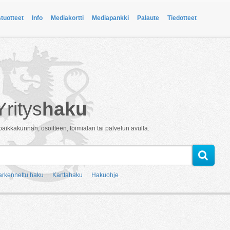
stuotteet
Info
Mediakortti
Mediapankki
Palaute
Tiedotteet
Yritys
haku
paikkakunnan, osoitteen, toimialan tai palvelun avulla.
arkennettu haku
Karttahaku
Hakuohje