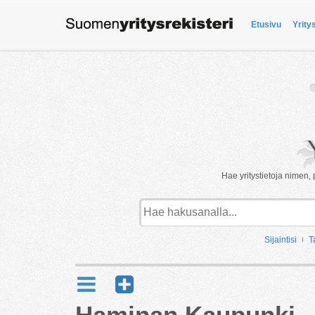
Etusivu
Yrity
Hae yritystietoja nimen, 
Sijaintisi
T
Haminan Kaupunki