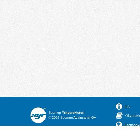
Info
Suomen
Yritysrekisteri
Yritysreki
© 2026 Suomen Avainsanat Oy
Karttahak