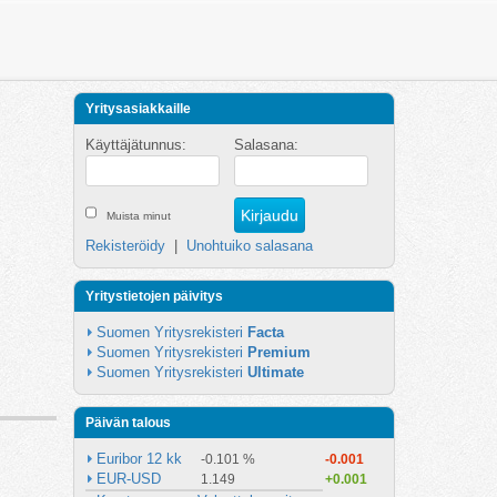
Yritysasiakkaille
Käyttäjätunnus:
Salasana:
Muista minut
Rekisteröidy
|
Unohtuiko salasana
Yritystietojen päivitys
Suomen Yritysrekisteri 
Facta
Suomen Yritysrekisteri 
Premium
Suomen Yritysrekisteri 
Ultimate
Päivän talous
Euribor 12 kk
-0.101 %
-0.001
EUR-USD
1.149
+0.001