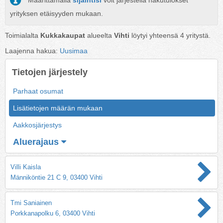
Määrittämällä
sijaintisi
voit järjestellä hakutulokset
yrityksen etäisyyden mukaan.
Toimialalta
Kukkakaupat
alueelta
Vihti
löytyi yhteensä
4
yritystä.
Laajenna hakua:
Uusimaa
Tietojen järjestely
Parhaat osumat
Lisätietojen määrän mukaan
Aakkosjärjestys
Aluerajaus
Villi Kaisla
Männiköntie 21 C 9, 03400 Vihti
Tmi Saniainen
Porkkanapolku 6, 03400 Vihti