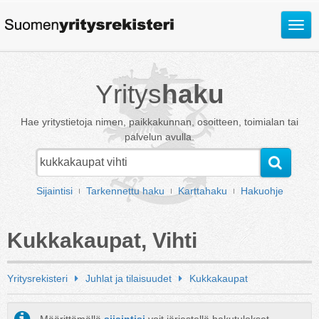
Avaa
valik
Yritys
haku
Hae yritystietoja nimen, paikkakunnan, osoitteen, toimialan tai
palvelun avulla.
Sijaintisi
Tarkennettu haku
Karttahaku
Hakuohje
Kukkakaupat, Vihti
Yritysrekisteri
Juhlat ja tilaisuudet
Kukkakaupat