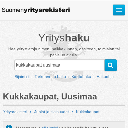
Avaa
valik
Yritys
haku
Hae yritystietoja nimen, paikkakunnan, osoitteen, toimialan tai
palvelun avulla.
Sijaintisi
Tarkennettu haku
Karttahaku
Hakuohje
Kukkakaupat, Uusimaa
Yritysrekisteri
Juhlat ja tilaisuudet
Kukkakaupat