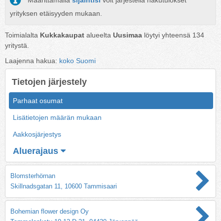
Määrittämällä
sijaintisi
voit järjestellä hakutulokset
yrityksen etäisyyden mukaan.
Toimialalta
Kukkakaupat
alueelta
Uusimaa
löytyi yhteensä
134
yritystä.
Laajenna hakua:
koko Suomi
Tietojen järjestely
Parhaat osumat
Lisätietojen määrän mukaan
Aakkosjärjestys
Aluerajaus
Blomsterhörnan
Skillnadsgatan 11, 10600 Tammisaari
Bohemian flower design Oy