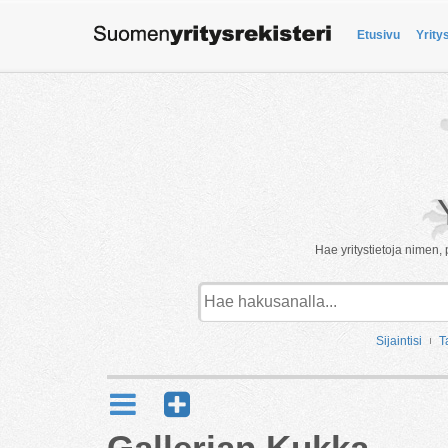
Etusivu
Yrity
Hae yritystietoja nimen, 
Sijaintisi
T
Gallerian Kukka