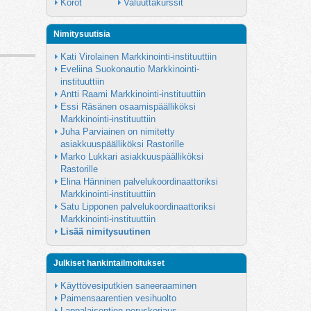
Korot
Valuuttakurssit
Nimitysuutisia
Kati Virolainen Markkinointi-instituuttiin
Eveliina Suokonautio Markkinointi-
instituuttiin
Antti Raami Markkinointi-instituuttiin
Essi Räsänen osaamispäälliköksi 
Markkinointi-instituuttiin
Juha Parviainen on nimitetty 
asiakkuuspäälliköksi Rastorille
Marko Lukkari asiakkuuspäälliköksi 
Rastorille
Elina Hänninen palvelukoordinaattoriksi 
Markkinointi-instituuttiin
Satu Lipponen palvelukoordinaattoriksi 
Markkinointi-instituuttiin
Lisää nimitysuutinen
Julkiset hankintailmoitukset
Käyttövesiputkien saneeraaminen
Paimensaarentien vesihuolto
Lappalaisentien peruskorjaus