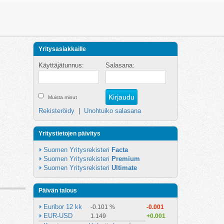
Yritysasiakkaille
Käyttäjätunnus:
Salasana:
Muista minut
Rekisteröidy
|
Unohtuiko salasana
Yritystietojen päivitys
Suomen Yritysrekisteri 
Facta
Suomen Yritysrekisteri 
Premium
Suomen Yritysrekisteri 
Ultimate
Päivän talous
Euribor 12 kk
-0.101 %
-0.001
EUR-USD
1.149
+0.001