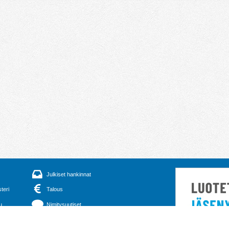
Julkiset hankinnat
steri
Talous
u
Nimitysuutiset