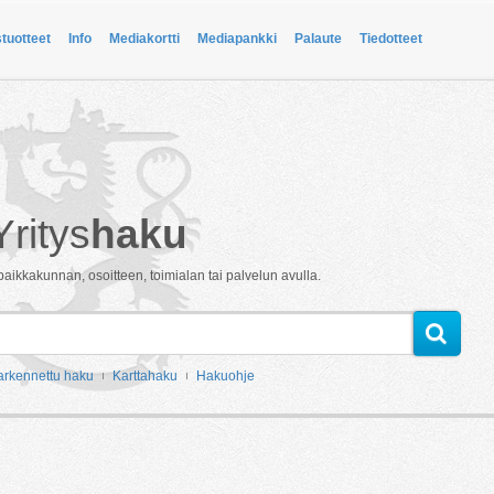
stuotteet
Info
Mediakortti
Mediapankki
Palaute
Tiedotteet
Yritys
haku
paikkakunnan, osoitteen, toimialan tai palvelun avulla.
arkennettu haku
Karttahaku
Hakuohje