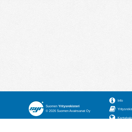
Info
Suomen
Yritysrekisteri
Yritysreki
© 2026 Suomen Avainsanat Oy
Karttahak