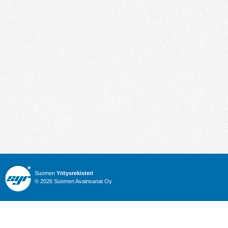
Suomen
Yritysrekisteri
© 2026 Suomen Avainsanat Oy
Info
Julkiset hankinnat
Yritysrekisteri
Talous