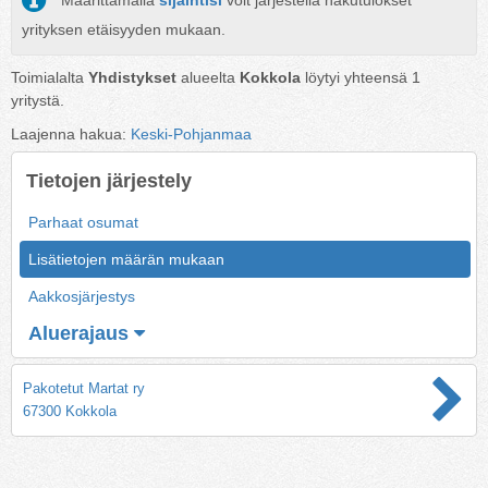
Määrittämällä
sijaintisi
voit järjestellä hakutulokset
yrityksen etäisyyden mukaan.
Toimialalta
Yhdistykset
alueelta
Kokkola
löytyi yhteensä
1
yritystä.
Laajenna hakua:
Keski-Pohjanmaa
Tietojen järjestely
Parhaat osumat
Lisätietojen määrän mukaan
Aakkosjärjestys
Aluerajaus
Pakotetut Martat ry
67300 Kokkola