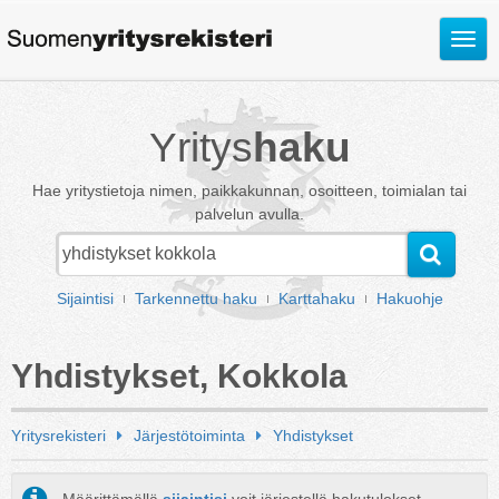
Avaa
valik
Yritys
haku
Hae yritystietoja nimen, paikkakunnan, osoitteen, toimialan tai
palvelun avulla.
Sijaintisi
Tarkennettu haku
Karttahaku
Hakuohje
Yhdistykset, Kokkola
Yritysrekisteri
Järjestötoiminta
Yhdistykset