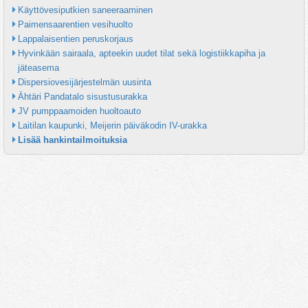
Käyttövesiputkien saneeraaminen
Paimensaarentien vesihuolto
Lappalaisentien peruskorjaus
Hyvinkään sairaala, apteekin uudet tilat sekä logistiikkapiha ja 
jäteasema
Dispersiovesijärjestelmän uusinta
Ähtäri Pandatalo sisustusurakka
JV pumppaamoiden huoltoauto
Laitilan kaupunki, Meijerin päiväkodin IV-urakka
Lisää hankintailmoituksia