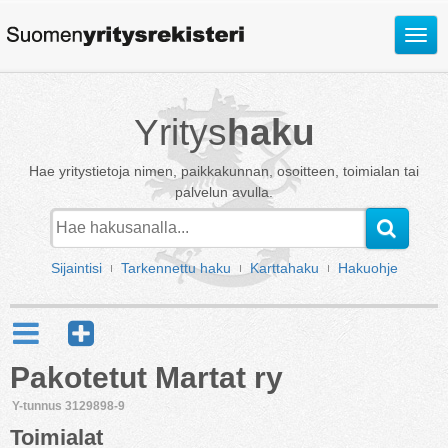
Avaa
valik
Yritys
haku
Hae yritystietoja nimen, paikkakunnan, osoitteen, toimialan tai
palvelun avulla.
Sijaintisi
Tarkennettu haku
Karttahaku
Hakuohje
Pakotetut Martat ry
Y-tunnus 3129898-9
Toimialat