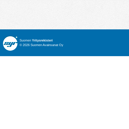
Suomen
Yritysrekisteri
© 2026 Suomen Avainsanat Oy
Info
Julkiset hankinnat
Yritysrekisteri
Talous
Karttahaku
Nimitysuutiset