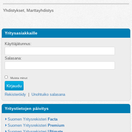
Yhdistykset, Marttayhdistys
Yritysasiakkaille
Käyttäjätunnus:
Salasana:
Muista minut
Rekisteröidy
|
Unohtuiko salasana
Yritystietojen päivitys
Suomen Yritysrekisteri 
Facta
Suomen Yritysrekisteri 
Premium
Suomen Yritysrekisteri 
Ultimate