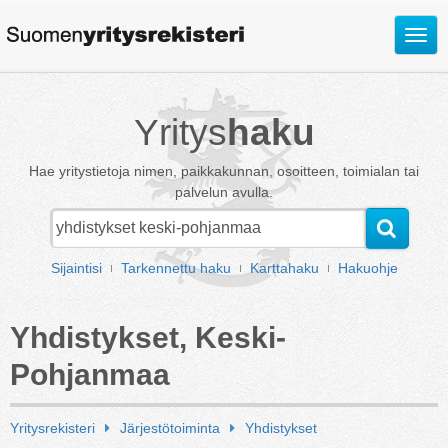
Avaa
valik
Yritys
haku
Hae yritystietoja nimen, paikkakunnan, osoitteen, toimialan tai
palvelun avulla.
Sijaintisi
Tarkennettu haku
Karttahaku
Hakuohje
Yhdistykset, Keski-
Pohjanmaa
Yritysrekisteri
Järjestötoiminta
Yhdistykset