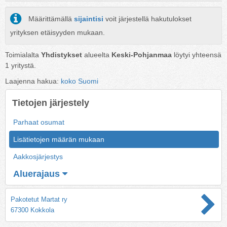
Määrittämällä
sijaintisi
voit järjestellä hakutulokset
yrityksen etäisyyden mukaan.
Toimialalta
Yhdistykset
alueelta
Keski-Pohjanmaa
löytyi yhteensä
1
yritystä.
Laajenna hakua:
koko Suomi
Tietojen järjestely
Parhaat osumat
Lisätietojen määrän mukaan
Aakkosjärjestys
Aluerajaus
Pakotetut Martat ry
67300 Kokkola